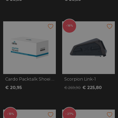
- 16%
Cardo Packtalk Shoei adapter gen 3
Scorpion Link-1
€ 20,95
€ 225,80
€ 269,90
- 15%
- 27%