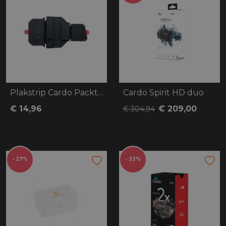
Plakstrip Cardo Packtalk Edge
Cardo Spirit HD duo
€ 14,96
€ 209,00
€ 304,94
- 27%
- 33%