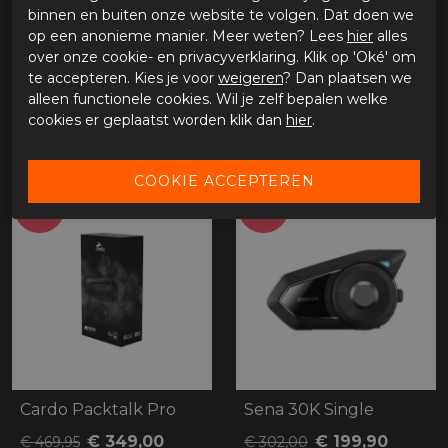
binnen en buiten onze website te volgen. Dat doen we
op een anonieme manier. Meer weten? Lees
hier
alles
over onze cookie- en privacyverklaring. Klik op 'Oké' om
HJC Smart 21B
Cardo Spirit Single
te accepteren. Kies je voor
weigeren
? Dan plaatsen we
alleen functionele cookies. Wil je zelf bepalen welke
€ 164,96
€ 85,00
€ 219,95
€ 109,95
cookies er geplaatst worden klik dan
hier
.
- 26%
- 34%
Cardo Packtalk Pro
Sena 30K Single
€ 349,00
€ 199,90
€ 469,95
€ 302,00