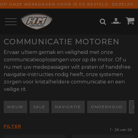
OP ONZE WERKDAGEN VOOR 15:00 BESTELD, DEZELFDE DAG VERZONDEN! GRATIS VERZENDING VANAF € 65,-
COMMUNICATIE MOTOREN
ZOEKEN
Ervaar ultiem gemak en veiligheid met onze
communicatieoplossingen voor op de motor. Of u
nu met uw medepassagier wilt praten of handsfree
navigatie-instructies nodig heeft, onze systemen
zorgen voor kristalheldere communicatie en een
veilige rit.
NIEUW
SALE
NAVIGATIE
ONDERHOUD
C
FILTER
1 - 26 van 26