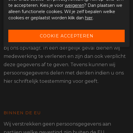
te accepteren. Kies je voor
weigeren
? Dan plaatsen we
persoonsgegevens te waarborgen. Verder zullen wij
alleen functionele cookies. Wil je zelf bepalen welke
de door uw verstrekte gegevens niet aan andere
cookies er geplaatst worden klik dan
hier
.
partijen verstrekken, tenzij dit wettelijk verplicht en
toegestaan is. Een voorbeeld hiervan is dat de politie
in het kader van een onderzoek (persoons)gegevens
bij ons opvraagt. In een dergelijk geval dienen wij
medewerking te verlenen en zijn dan ook verplicht
deze gegevens af te geven. Tevens kunnen wij
persoonsgegevens delen met derden indien u ons
hier schriftelijk toestemming voor geeft.
BINNEN DE EU
Wij verstrekken geen persoonsgegevens aan
partijen welke gevestigd zijn buiten de EU.