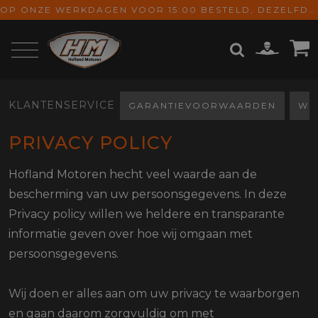
OP ONZE WERKDAGEN VOOR 15:00 BESTELD, DEZELFDE DAG VERZONDEN! GRATIS VERZENDING VANAF € 65,-
ZOEKEN
KLANTENSERVICE
GARANTIEVOORWAARDEN
WI
PRIVACY POLICY
Hofland Motoren hecht veel waarde aan de
bescherming van uw persoonsgegevens. In deze
Privacy policy willen we heldere en transparante
informatie geven over hoe wij omgaan met
persoonsgegevens.
Wij doen er alles aan om uw privacy te waarborgen
en gaan daarom zorgvuldig om met