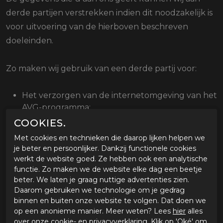
derde partijen verstrekken indien dit noodzakelijk is
voor uitvoering van de hierboven beschreven
doeleinden.
Zo maken wij gebruik van een derde partij voor:
Het verzorgen van de internetomgeving van het
AVG-programma;
Het verzorgen van de (financiële) administratie;
COOKIES.
Het verzorgen van nieuwsbrieven en
Met cookies en technieken die daarop lijken helpen we
uitnodigingen.
je beter en persoonlijker. Dankzij functionele cookies
werkt de website goed. Ze hebben ook een analytische
Wij geven nooit persoonsgegevens door aan andere
functie. Zo maken we de website elke dag een beetje
partijen waarmee we geen
beter. We laten je graag nuttige advertenties zien.
Daarom gebruiken we technologie om je gedrag
verwerkersovereenkomst hebben afgesloten. Met
binnen en buiten onze website te volgen. Dat doen we
deze partijen (verwerkers) maken wij hierin uiteraard
op een anonieme manier. Meer weten? Lees
hier
alles
de nodige afspraken om de beveiliging van uw
over onze cookie- en privacyverklaring. Klik op 'Oké' om