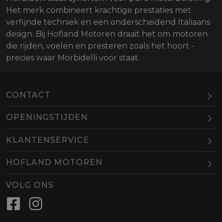
Het merk combineert krachtige prestaties met
verfijnde techniek en een onderscheidend Italiaans
design. Bij Hofland Motoren draait het om motoren
die rijden, voelen en presteren zoals het hoort -
precies waar Morbidelli voor staat.
CONTACT
OPENINGSTIJDEN
Maandag
Gesloten
KLANTENSERVICE
Dinsdag
10.00-18.00
HOFLAND MOTOREN
Woensdag
10.00-18.00
BEL
EMAIL
Donderdag
10.00-18.00
VOLG ONS
Vrijdag
10.00-18.00
Zaterdag
09.00-16.00