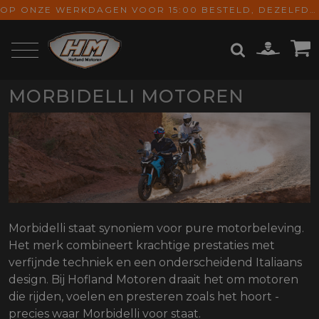
OP ONZE WERKDAGEN VOOR 15:00 BESTELD, DEZELFDE DAG VERZONDEN! GRATIS VERZENDING VANAF € 65,-
MORBIDELLI MOTOREN
ZOEKEN
Morbidelli staat synoniem voor pure motorbeleving.
Het merk combineert krachtige prestaties met
verfijnde techniek en een onderscheidend Italiaans
design. Bij Hofland Motoren draait het om motoren
die rijden, voelen en presteren zoals het hoort -
precies waar Morbidelli voor staat.