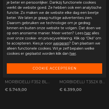
MORBIDELLI F352 BLACK
MORBIDELLI F352 GREY
je beter en persoonlijker. Dankzij functionele cookies
werkt de website goed. Ze hebben ook een analytische
€ 5.749,00
€ 5.749,00
functie. Zo maken we de website elke dag een beetje
beter. We laten je graag nuttige advertenties zien.
Daarom gebruiken we technologie om je gedrag
binnen en buiten onze website te volgen. Dat doen we
op een anonieme manier. Meer weten? Lees
hier
alles
over onze cookie- en privacyverklaring. Klik op 'Oké' om
te accepteren. Kies je voor
weigeren
? Dan plaatsen we
alleen functionele cookies. Wil je zelf bepalen welke
cookies er geplaatst worden klik dan
hier
.
MORBIDELLI F352 BLUE
MORBIDELLI T352X BLACK
€ 5.749,00
€ 6.399,00