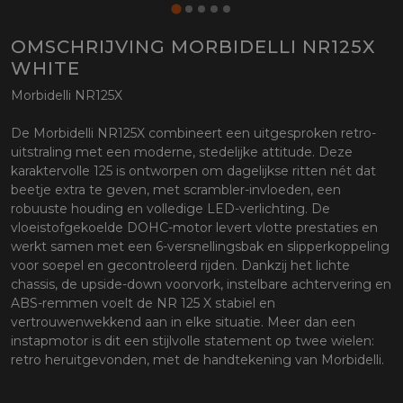
OMSCHRIJVING MORBIDELLI NR125X
WHITE
Morbidelli NR125X
De Morbidelli NR125X combineert een uitgesproken retro-
uitstraling met een moderne, stedelijke attitude. Deze
karaktervolle 125 is ontworpen om dagelijkse ritten nét dat
beetje extra te geven, met scrambler-invloeden, een
robuuste houding en volledige LED-verlichting. De
vloeistofgekoelde DOHC-motor levert vlotte prestaties en
werkt samen met een 6-versnellingsbak en slipperkoppeling
voor soepel en gecontroleerd rijden. Dankzij het lichte
chassis, de upside-down voorvork, instelbare achtervering en
ABS-remmen voelt de NR 125 X stabiel en
vertrouwenwekkend aan in elke situatie. Meer dan een
instapmotor is dit een stijlvolle statement op twee wielen:
retro heruitgevonden, met de handtekening van Morbidelli.