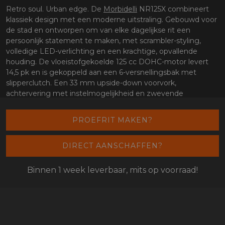
Retro soul. Urban edge. De
Morbidelli
NR125X combineert
klassiek design met een moderne uitstraling. Gebouwd voor
de stad en ontworpen om van elke dagelijkse rit een
persoonlijk statement te maken, met scrambler-styling,
volledige LED-verlichting en een krachtige, opvallende
houding. De vloeistofgekoelde 125 cc DOHC-motor levert
14,5 pk en is gekoppeld aan een 6-versnellingsbak met
slipperclutch. Een 33 mm upside-down voorvork,
achtervering met instelmogelijkheid en zwevende
schijfremmen zorgen voor zelfverzekerde controle. Met
versnellingsindicator, ABS voor en karakteristieke LED-
PROEFRIT MAKEN?
verlichting is de NR125X meer dan zomaar een 125—het is
een scherpe, stijlvolle instapmotor voor vandaag. Dit is retro,
DIRECT AANSCHAFFEN?
opnieuw uitgevonden. Dit is Morbidelli.
125 cc DOHC-motor met slipperclutch
Binnen 1 week leverbaar, mits op voorraad!
Vloeistofgekoelde eencilinder met 4 kleppen en DOHC,
goed voor 14,48 pk bij 9.500 t/min en 11,5 Nm bij 8.000
t/min. Directe vermogensafgifte gecombineerd met een
soepele 6-versnellingsbak en een standaard slipperclutch
voor extra controle bij terugschakelen.