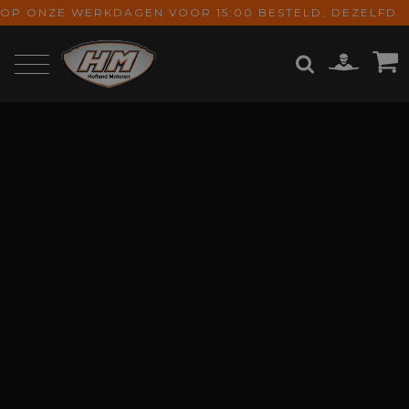
OP ONZE WERKDAGEN VOOR 15:00 BESTELD, DEZELFDE DAG VERZONDEN! GRATIS VERZENDING VANAF € 65,-
ZOEKEN