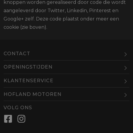
knoppen worden gerealiseerd door code die wordt
aangeleverd door Twitter, Linkedin, Pinterest en
Google+ zelf. Deze code plaatst onder meer een
cookie (zie boven).
CONTACT
OPENINGSTIJDEN
Maandag
Gesloten
KLANTENSERVICE
Dinsdag
10.00-18.00
HOFLAND MOTOREN
Woensdag
10.00-18.00
BEL
EMAIL
Donderdag
10.00-18.00
VOLG ONS
Vrijdag
10.00-18.00
Zaterdag
09.00-16.00