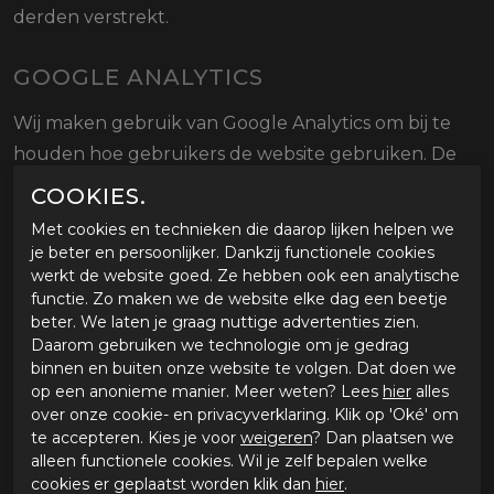
derden verstrekt.
GOOGLE ANALYTICS
Wij maken gebruik van Google Analytics om bij te
houden hoe gebruikers de website gebruiken. De
aldus verkregen informatie wordt, met inbegrip van
COOKIES.
het geanonimiseerde adres van uw internet
Met cookies en technieken die daarop lijken helpen we
verbinding (IP-adres), overgebracht naar en door
je beter en persoonlijker. Dankzij functionele cookies
werkt de website goed. Ze hebben ook een analytische
Google opgeslagen op servers in de Verenigde
functie. Zo maken we de website elke dag een beetje
Staten. Lees het
privacybeleid
van Google voor meer
beter. We laten je graag nuttige advertenties zien.
informatie, alsook het specifieke
privacybeleid
van
Daarom gebruiken we technologie om je gedrag
binnen en buiten onze website te volgen. Dat doen we
Google Analytics.
op een anonieme manier. Meer weten? Lees
hier
alles
over onze cookie- en privacyverklaring. Klik op 'Oké' om
Google gebruikt deze informatie om bij te houden
te accepteren. Kies je voor
weigeren
? Dan plaatsen we
alleen functionele cookies. Wil je zelf bepalen welke
hoe onze website gebruikt wordt, om rapporten
cookies er geplaatst worden klik dan
hier
.
over de website aan ons te kunnen verstrekken en