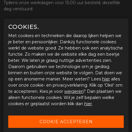
Tijdens onze werkdagen voor 15:00 uur besteld, dezelfde
dag verstuurd.
COOKIES.
OMSCHRIJVING CARDO PACKTALK SHOEI
ADAPTER GEN 3
Met cookies en technieken die daarop lijken helpen we
Eigenschappen Cardo Packtalk Shoei gen 3
je beter en persoonlijker. Dankzij functionele cookies
Speciale Cardo adapter voor Gen3 Shoei helmen -
werkt de website goed. Ze hebben ook een analytische
Neotec 3, GT-Air 3 en J-Cruise 3.
functie. Zo maken we de website elke dag een beetje
Omschrijving
beter. We laten je graag nuttige advertenties zien.
Daarom gebruiken we technologie om je gedrag
De Cardo Systems Shoei Gen3 adapter, die verkrijgbaar is
binnen en buiten onze website te volgen. Dat doen we
voor de NEOTEC 3, GT-AIR 3 en J-CRUISE 3 helmen, biedt
op een anonieme manier. Meer weten? Lees
hier
alles
een gestroomlijnde en eenvoudige montage oplossing voor
over onze cookie- en privacyverklaring. Klik op 'Oké' om
gebruikers van de Packtalk Edge, Neo en Pro en maakt
te accepteren. Kies je voor
weigeren
? Dan plaatsen we
gebruik van het vooraf ontworpen montage gedeelte van
alleen functionele cookies. Wil je zelf bepalen welke
Shoei om rijders meer vrijheid te bieden in hun keuze van
cookies er geplaatst worden klik dan
hier
.
communicatiesystemen.
Specificaties
Geschikt in combinatie met de volgende Cardo System
systemen: