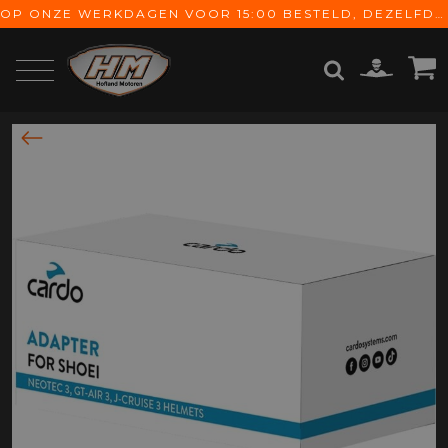
OP ONZE WERKDAGEN VOOR 15:00 BESTELD, DEZELFDE DAG VERZONDEN! GRATIS VERZENDING VANAF € 65,-
ZOEKEN