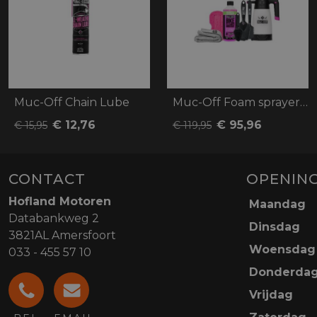
Muc-Off Chain Lube
Muc-Off Foam sprayer kit
€ 12,76
€ 95,96
€ 15,95
€ 119,95
CONTACT
OPENING
Hofland Motoren
Maandag
Databankweg 2
Dinsdag
3821AL Amersfoort
Woensdag
033 - 455 57 10
Donderda
Vrijdag