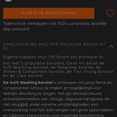
oten
lefoon
PLAATS IN WINKELMAND
Tijdens onze werkdagen voor 15:00 uur besteld, dezelfde
dag verstuurd.
OMSCHRIJVING MUC-OFF PREMIUM BRUSH KIT
5X
Eigenschappen Muc-Off Brush set premium 5x
Set met 5 populaire borstels. Deze kit bevat de
Soft Washing borstel, de Detailing borstel, de
Wheel & Component borstel, de Two Prong borstel
en de Claw borstel.
De Soft Washing
borstel
is ontworpen om jouw frame en
componenten schoon te maken en tegelijkertijd voor
delicate afwerking te zorgen. Het zijn allemaal nieuwe
ontwerpkenmerken, een stevige, slagvaste handgreep die
niet wegglijdt onder extreme omstandigheden, een
oversized kop voor het snel reinigen van grote oppervlakken
en rubberen impactzones voor maximale bescherming.