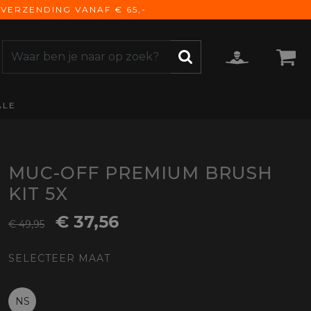
VERZENDING VANAF € 65,-
ALE
ZOEKEN
CCESSOIRES
e Accessoires
vigatie
MUC-OFF PREMIUM BRUSH
derhoud
KIT 5X
mmunicatie
€ 37,56
gage
€ 49,95
versen
SELECTEER MAAT
ktra
torhoezen
derdelen
NS