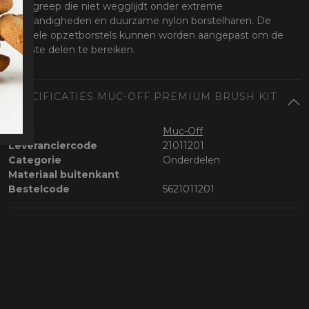
handgreep die niet wegglijdt onder extreme
omstandigheden en duurzame nylon borstelharen. De
dubbele opzetborstels kunnen worden aangepast om de
kleinste delen te bereiken.
SPECIFICATIES MUC-OFF PREMIUM BRUSH KIT
5X
Merk
Muc-Off
Leveranciercode
21011201
Categorie
Onderdelen
Materiaal buitenkant
Bestelcode
5621011201