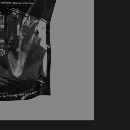
handschoenen
Sl
All-Season
Te
handschoenen
Verwarmde
handschoenen