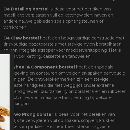
De Detailing borstel
is ideaal voor het bereiken van
moeilijk te verplaatsen vuil op kettingwielen, naven en
andere nauwe gebieden zoals ophangsteunen of
vorkkronen.
De Claw borstel
heeft een hoogwaardige constructie met
drievoudige opzetborstels met stevige nylon borstelharen
en een integrale scrapper voor modderverstopping. Het is
ideaal voor ketting, cassette en tandwielen.
De Wheel & Component borstel
heeft een speciale
vormgeving en contouren om velgen en spaken eenvoudig
te reinigen. De ontwerpkenmerken zijn een stevige,
slagvaste handgreep die niet wegglijdt onder extreme
omstandigheden, duurzame nylon borstelharen en rubberen
impactzones voor maximale bescherming bij delicate
afwerkingen.
De Two Prong
borstel
is ideaal voor het bereiken van
moeilijk te verwijderen vuil op spaken, schijven, krukken,
schakels en pedalen. Het heeft een sterke, slagvaste