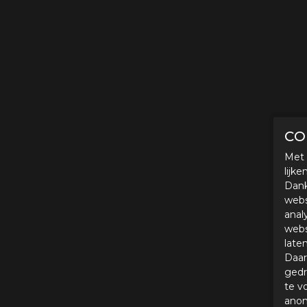
CO
Met 
lijk
Dank
webs
anal
webs
late
Daar
gedr
te v
anon