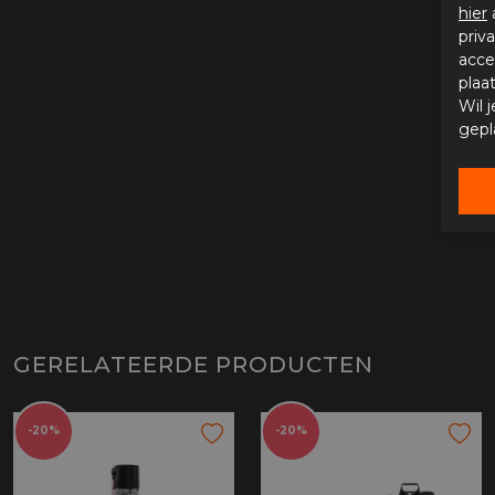
hier
priv
acce
plaa
Wil 
gepl
GERELATEERDE PRODUCTEN
-20%
-20%