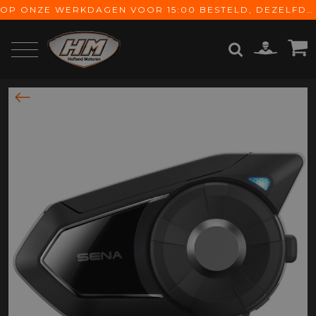
OP ONZE WERKDAGEN VOOR 15:00 BESTELD, DEZELFDE DAG VERZONDEN! GRATIS VERZENDING VANAF € 65,-
ZOEKEN