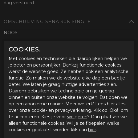
dag verstuurd.
OMSCHRIJVING SENA 30K SINGLE
NOOS
COOKIES.
SPECIFICATIES SENA 30K SINGLE
Met cookies en technieken die daarop lijken helpen we
Merk
Sena
je beter en persoonlijker. Dankzij functionele cookies
Leveranciercode
298-1-30K-03
werkt de website goed. Ze hebben ook een analytische
Categorie
Communicatie
functie. Zo maken we de website elke dag een beetje
Materiaal buitenkant
beter. We laten je graag nuttige advertenties zien.
Bestelcode
65515357298130k03
Daarom gebruiken we technologie om je gedrag
binnen en buiten onze website te volgen. Dat doen we
GERELATEERDE PRODUCTEN
op een anonieme manier. Meer weten? Lees
hier
alles
over onze cookie- en privacyverklaring. Klik op 'Oké' om
te accepteren. Kies je voor
weigeren
? Dan plaatsen we
-26%
alleen functionele cookies. Wil je zelf bepalen welke
cookies er geplaatst worden klik dan
hier
.