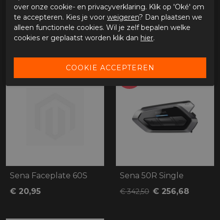
over onze cookie- en privacyverklaring. Klik op 'Oké' om
Materiaal buitenkant
te accepteren. Kies je voor
weigeren
? Dan plaatsen we
Bestelcode
65515357298150s10
alleen functionele cookies. Wil je zelf bepalen welke
cookies er geplaatst worden klik dan
hier
.
GERELATEERDE PRODUCTEN
-25%
Sena Faceplate 60S
Sena 50R Single
€ 20,95
€ 256,68
€ 342,50