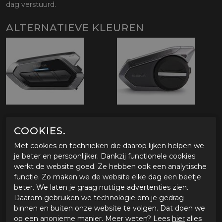
dag verstuurd.
ALTERNATIEVE KLEUREN
COOKIES.
OMSCHRIJVING SENA 50S SINGLE
Met cookies en technieken die daarop lijken helpen we
NOOS
je beter en persoonlijker. Dankzij functionele cookies
werkt de website goed. Ze hebben ook een analytische
functie. Zo maken we de website elke dag een beetje
SPECIFICATIES SENA 50S SINGLE
beter. We laten je graag nuttige advertenties zien.
Daarom gebruiken we technologie om je gedrag
Merk
Sena
binnen en buiten onze website te volgen. Dat doen we
Leveranciercode
298-1-50S-10
op een anonieme manier. Meer weten? Lees
hier
alles
Categorie
Communicatie