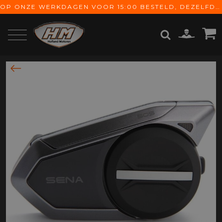
OP ONZE WERKDAGEN VOOR 15:00 BESTELD, DEZELFDE DAG VERZONDEN! GRATIS VERZENDING VANAF € 65,-
ZOEKEN