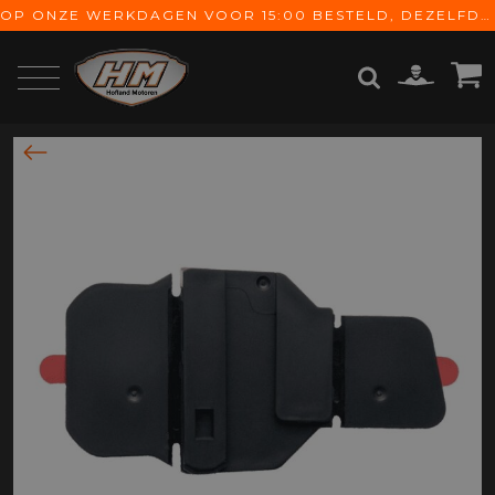
OP ONZE WERKDAGEN VOOR 15:00 BESTELD, DEZELFDE DAG VERZONDEN! GRATIS VERZENDING VANAF € 65,-
ZOEKEN