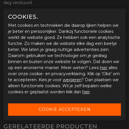
dag verstuurd.
COOKIES.
OMSCHRIJVING PLAKSTRIP CARDO PACKTALK
EDGE
Met cookies en technieken die daarop lijken helpen we
je beter en persoonlijker. Dankzij functionele cookies
Eigenschappen plakstrip Cardo Packtalk Edge
werkt de website goed. Ze hebben ook een analytische
PLAKSTRIP VOOR HET BEVESTIGEN
functie. Zo maken we de website elke dag een beetje
VAN DE CARDO PACKTALK EDGE AAN
beter. We laten je graag nuttige advertenties zien.
DE HELM
Daarom gebruiken we technologie om je gedrag
binnen en buiten onze website te volgen. Dat doen we
op een anonieme manier. Meer weten? Lees
hier
alles
SPECIFICATIES PLAKSTRIP CARDO PACKTALK
over onze cookie- en privacyverklaring. Klik op 'Oké' om
EDGE
te accepteren. Kies je voor
weigeren
? Dan plaatsen we
alleen functionele cookies. Wil je zelf bepalen welke
Merk
Cardo
cookies er geplaatst worden klik dan
hier
.
Leveranciercode
3611245
Categorie
Communicatie
Materiaal buitenkant
Bestelcode
563611245
GERELATEERDE PRODUCTEN