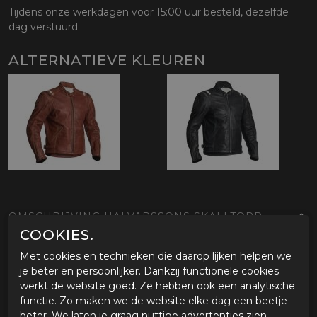
Tijdens onze werkdagen voor 15:00 uur besteld, dezelfde
dag verstuurd.
ALTERNATIEVE KLEUREN
OMSCHRIJVING HALVARSSONS SKALLTORP
COOKIES.
Eigenschappen Halvarssons Skalltorp
Met cookies en technieken die daarop lijken helpen we
Type rijder
je beter en persoonlijker. Dankzij functionele cookies
Klassieke vier seizoenen jas
werkt de website goed. Ze hebben ook een analytische
Soepel vallende lederen jas voor de chopper/retro rijder
functie. Zo maken we de website elke dag een beetje
CE gecertificeerd tot klasse AA
beter. We laten je graag nuttige advertenties zien.