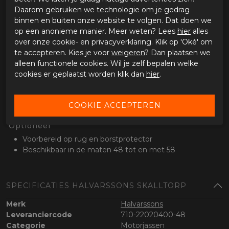
Daarom gebruiken we technologie om je gedrag
Buitenlaag en protectie
binnen en buiten onze website te volgen. Dat doen we
Vintage geitenleder
op een anonieme manier. Meer weten? Lees
hier
alles
Verstevigend High-Art op de schouders en ellebogen
over onze cookie- en privacyverklaring. Klik op 'Oké' om
Verstelbare CE level 2 schouder- en
te accepteren. Kies je voor
weigeren
? Dan plaatsen we
elleboogprotectoren
alleen functionele cookies. Wil je zelf bepalen welke
Drievoudige naden op blootgestelde delen
cookies er geplaatst worden klik dan
hier
.
Comfort
Lange bevestigingsrits voor aan de broek
Rits op de rug voor ventilatie
Optioneel
Voorbereid op rug en borstprotector
Beschikbaar in de maten 48 tot en met 58
SPECIFICATIES HALVARSSONS SKALLTORP
Merk
Halvarssons
Leveranciercode
710-22020400-48
Categorie
Motorjassen