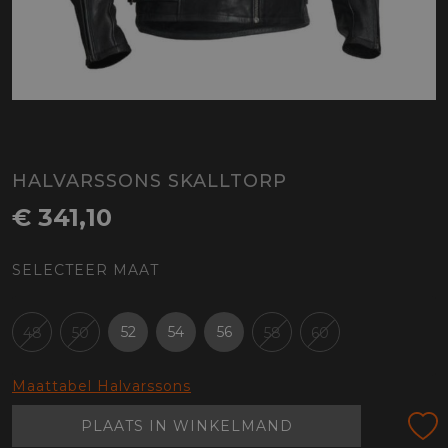
HALVARSSONS SKALLTORP
€ 341,10
SELECTEER MAAT
52
54
56
48
50
58
60
Maattabel Halvarssons
PLAATS IN WINKELMAND