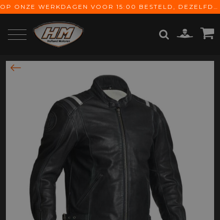
OP ONZE WERKDAGEN VOOR 15:00 BESTELD, DEZELFDE DAG VERZONDEN! GRATIS VERZENDING VANAF € 65,-
ZOEKEN