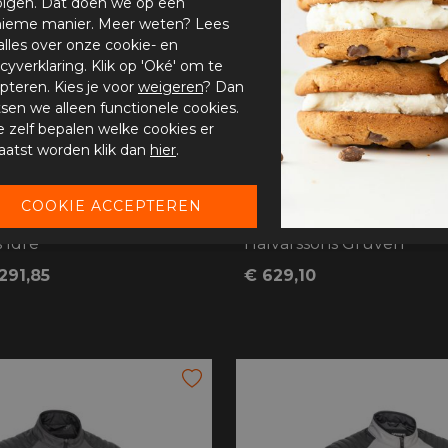
olgen. Dat doen we op een
ieme manier. Meer weten? Lees
alles over onze cookie- en
acyverklaring. Klik op 'Oké' om te
pteren. Kies je voor
weigeren
? Dan
tsen we alleen functionele cookies.
je zelf bepalen welke cookies er
aatst worden klik dan
hier
.
 Idre
Halvarssons Gruven
291,85
€ 629,10