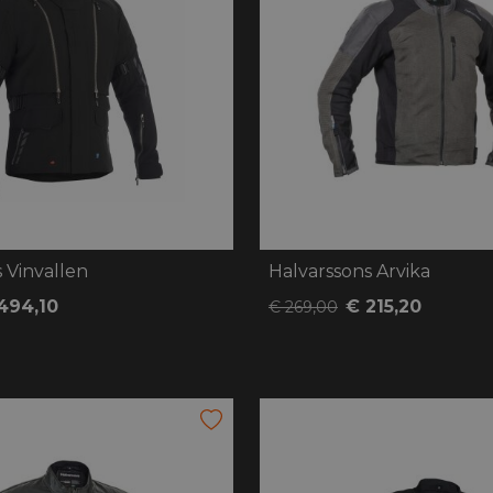
 Vinvallen
Halvarssons Arvika
494,10
€ 215,20
€ 269,00