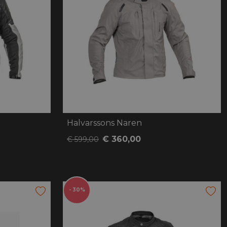
Halvarssons Naren
€ 360,00
€ 599,00
- 30%