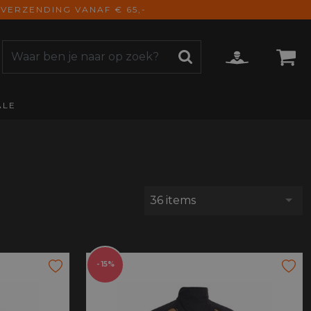
VERZENDING VANAF € 65,-
ALE
ZOEKEN
CCESSOIRES
e Accessoires
vigatie
derhoud
36 items
mmunicatie
gage
versen
ktra
- 15%
torhoezen
derdelen