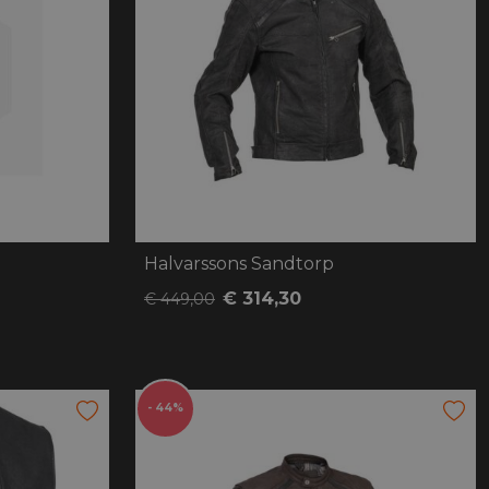
Halvarssons Sandtorp
€ 314,30
€ 449,00
- 44%