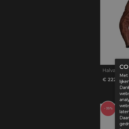
CO
Halvarssons
Met 
€ 222,95
lijk
Dank
webs
anal
webs
- 35%
late
Daar
gedr