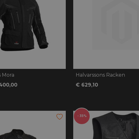
s Mora
Halvarssons Racken
400,00
€ 629,10
- 35%