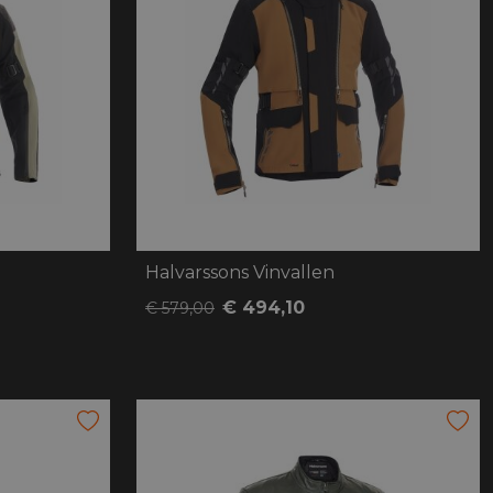
oten
lefoon
Halvarssons Vinvallen
€ 494,10
€ 579,00