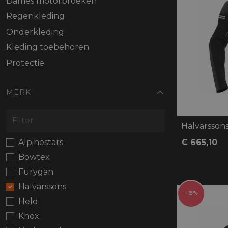
Dames motorbroeken
Protectie
Airbags
Regenkleding
Onderkleding
Kleding toebehoren
Protectie
MERK
Halvarsson
€ 665,10
Alpinestars
Bowtex
Furygan
Halvarssons
- 15%
Held
Knox