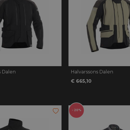
handschoenen
Sl
All-Season
Te
handschoenen
Verwarmde
handschoenen
s Dalen
Halvarssons Dalen
€ 665,10
- 20%