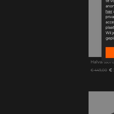
te v
anon
hier
priv
acce
plaa
Wil 
gepl
Halvarssons
€ 
€ 449,00