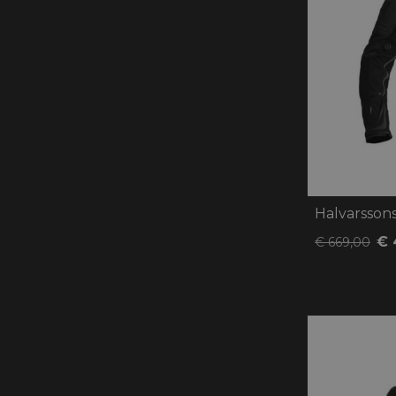
Halvarsson
€ 
€ 669,00