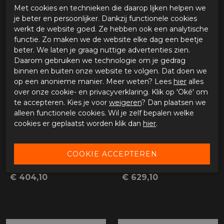
Met cookies en technieken die daarop lijken helpen we
€ 360,00
€ 629,10
€ 599,00
je beter en persoonlijker. Dankzij functionele cookies
werkt de website goed. Ze hebben ook een analytische
functie. Zo maken we de website elke dag een beetje
beter. We laten je graag nuttige advertenties zien.
Daarom gebruiken we technologie om je gedrag
binnen en buiten onze website te volgen. Dat doen we
op een anonieme manier. Meer weten? Lees
hier
alles
over onze cookie- en privacyverklaring. Klik op 'Oké' om
te accepteren. Kies je voor
weigeren
? Dan plaatsen we
alleen functionele cookies. Wil je zelf bepalen welke
cookies er geplaatst worden klik dan
hier
.
Halvarssons Solberg Woman
Halvarssons Vitsand Woman
€ 404,10
€ 629,10