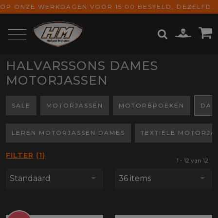
OP ONZE WERKDAGEN VOOR 15:00 BESTELD, DEZELFDE DAG VERZONDEN! GRATIS VERZENDING VANAF € 65,-
HALVARSSONS DAMES
ZOEKEN
MOTORJASSEN
SALE
MOTORJASSEN
MOTORBROEKEN
DAM
LEREN MOTORJASSEN DAMES
TEXTIELE MOTORJA
FILTER
1
1 - 12 van 12
Standaard
36 items