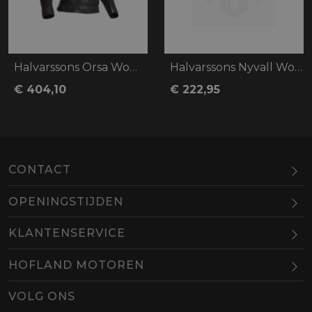
Halvarssons Orsa Woman
Halvarssons Nyvall Woman
€ 404,10
€ 222,95
CONTACT
OPENINGSTIJDEN
Maandag
Gesloten
KLANTENSERVICE
Dinsdag
10.00-18.00
HOFLAND MOTOREN
Woensdag
10.00-18.00
BEL
EMAIL
Donderdag
10.00-18.00
VOLG ONS