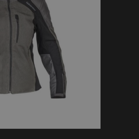
handschoenen
Sl
All-Season
Te
handschoenen
Verwarmde
handschoenen