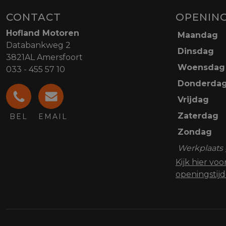
CONTACT
OPENING
Hofland Motoren
Maandag
Databankweg 2
Dinsdag
3821AL Amersfoort
Woensdag
033 - 455 57 10
Donderda
Vrijdag
Zaterdag
BEL
EMAIL
Zondag
Werkplaats 
Kijk hier vo
openingstij