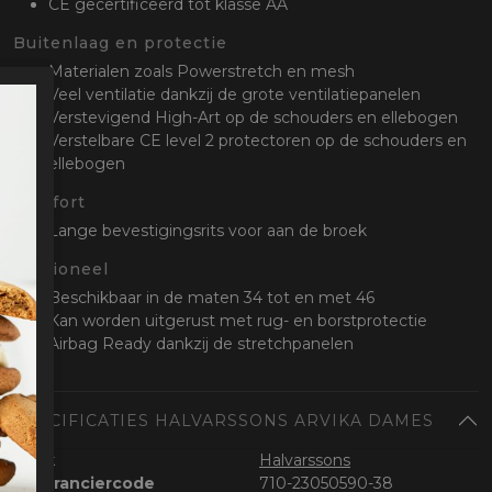
CE gecertificeerd tot klasse AA
Buitenlaag en protectie
Materialen zoals Powerstretch en mesh
Veel ventilatie dankzij de grote ventilatiepanelen
Verstevigend High-Art op de schouders en ellebogen
Verstelbare CE level 2 protectoren op de schouders en
ellebogen
Comfort
Lange bevestigingsrits voor aan de broek
Optioneel
Beschikbaar in de maten 34 tot en met 46
Kan worden uitgerust met rug- en borstprotectie
Airbag Ready dankzij de stretchpanelen
SPECIFICATIES HALVARSSONS ARVIKA DAMES
Merk
Halvarssons
Leveranciercode
710-23050590-38