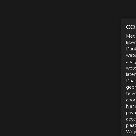
CO
Met 
lijk
Dank
webs
anal
webs
late
Daar
gedr
te v
anon
hier
priv
acce
plaa
Wil 