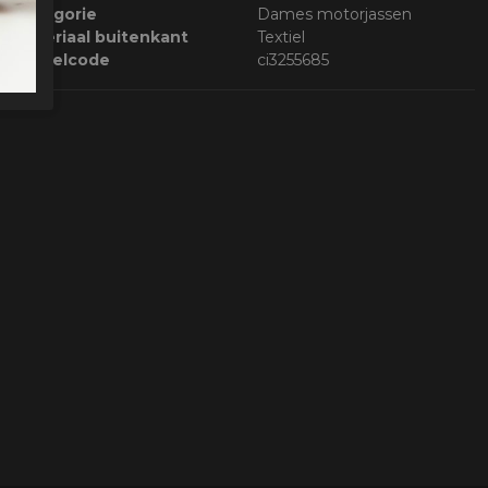
Categorie
Dames motorjassen
Materiaal buitenkant
Textiel
Bestelcode
ci3255685