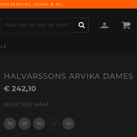
VERZENDING VANAF € 65,-
ALE
ZOEKEN
CCESSOIRES
e Accessoires
vigatie
HALVARSSONS ARVIKA DAMES
derhoud
€ 242,10
mmunicatie
gage
SELECTEER MAAT
versen
ktra
torhoezen
36
38
40
44
42
derdelen