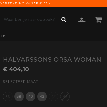
VERZENDING VANAF € 65,-
ALE
ZOEKEN
CCESSOIRES
e Accessoires
vigatie
HALVARSSONS ORSA WOMAN
derhoud
€ 404,10
mmunicatie
gage
SELECTEER MAAT
versen
ktra
torhoezen
38
40
42
36
44
46
derdelen