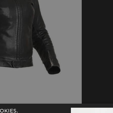
handschoenen
Sl
All-Season
Te
handschoenen
Verwarmde
handschoenen
OKIES.