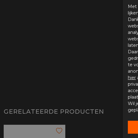
Met 
lijk
Dank
webs
anal
webs
late
Daar
gedr
te v
anon
hier
priv
acce
plaa
Wil 
gepl
GERELATEERDE PRODUCTEN