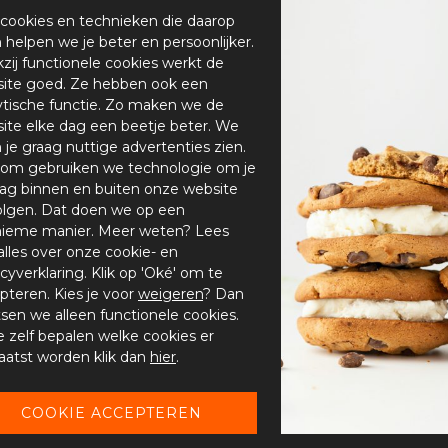
cookies en technieken die daarop
en helpen we je beter en persoonlijker.
zij functionele cookies werkt de
ite goed. Ze hebben ook een
ytische functie. Zo maken we de
ite elke dag een beetje beter. We
n je graag nuttige advertenties zien.
om gebruiken we technologie om je
ag binnen en buiten onze website
olgen. Dat doen we op een
ieme manier. Meer weten? Lees
alles over onze cookie- en
acyverklaring. Klik op 'Oké' om te
pteren. Kies je voor
weigeren
? Dan
tsen we alleen functionele cookies.
je zelf bepalen welke cookies er
aatst worden klik dan
hier
.