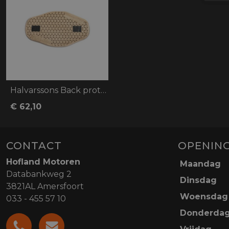
Halvarssons Back protector Melbyn
€ 62,10
CONTACT
OPENING
Hofland Motoren
Maandag
Databankweg 2
Dinsdag
3821AL Amersfoort
Woensdag
033 - 455 57 10
Donderda