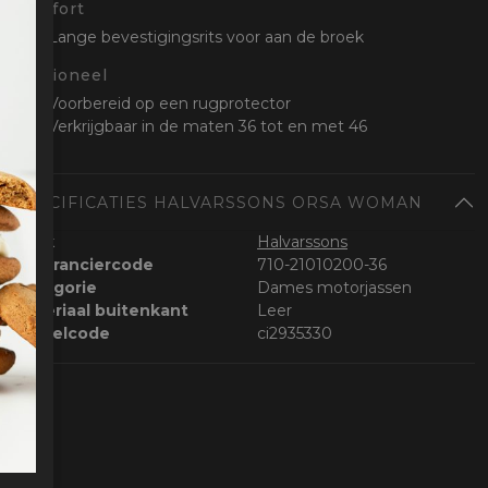
Comfort
Lange bevestigingsrits voor aan de broek
Optioneel
Voorbereid op een rugprotector
Verkrijgbaar in de maten 36 tot en met 46
SPECIFICATIES HALVARSSONS ORSA WOMAN
Merk
Halvarssons
Leveranciercode
710-21010200-36
Categorie
Dames motorjassen
Materiaal buitenkant
Leer
Bestelcode
ci2935330