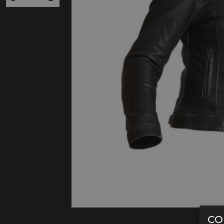
Protectie
Airbags
CO