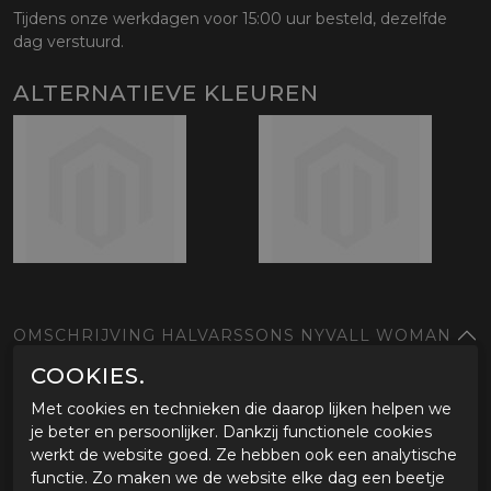
Tijdens onze werkdagen voor 15:00 uur besteld, dezelfde
dag verstuurd.
ALTERNATIEVE KLEUREN
OMSCHRIJVING HALVARSSONS NYVALL WOMAN
COOKIES.
Eigenschappen Halvarssons Nyvall
Type rijder
Met cookies en technieken die daarop lijken helpen we
Klassieke all-season motorjas voor dames
je beter en persoonlijker. Dankzij functionele cookies
Soepel vallende lederen jas voor de chopper/retro rijder
werkt de website goed. Ze hebben ook een analytische
CE gecertificeerd tot klasse AA
functie. Zo maken we de website elke dag een beetje