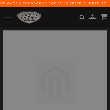
OP ONZE WERKDAGEN VOOR 15:00 BESTELD, DEZELFDE DAG VERZONDEN! GRATIS VERZENDING VANAF € 65,-
ZOEKEN