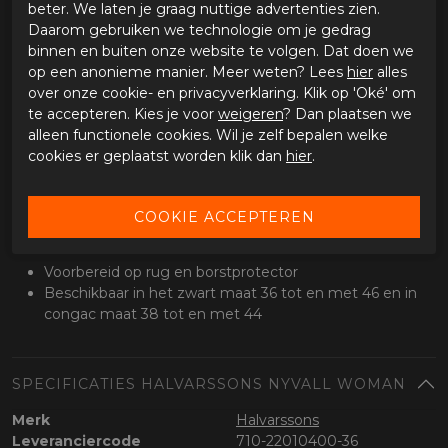
beter. We laten je graag nuttige advertenties zien.
Buitenlaag en protectie
Daarom gebruiken we technologie om je gedrag
Vintage geitenleder
binnen en buiten onze website te volgen. Dat doen we
Verstevigend High-Art op de schouders en ellebogen
op een anonieme manier. Meer weten? Lees
hier
alles
Verstelbare CE level 2 schouder- en
over onze cookie- en privacyverklaring. Klik op 'Oké' om
elleboogprotectoren
te accepteren. Kies je voor
weigeren
? Dan plaatsen we
Drievoudige naden op blootgestelde delen
alleen functionele cookies. Wil je zelf bepalen welke
cookies er geplaatst worden klik dan
hier
.
Comfort
Lange bevestigingsrits voor aan de broek
Rits op de rug voor ventilatie
Optioneel
Voorbereid op rug en borstprotector
Beschikbaar in het zwart maat 36 tot en met 46 en in
congac maat 38 tot en met 44
SPECIFICATIES HALVARSSONS NYVALL WOMAN
Merk
Halvarssons
Leveranciercode
710-22010400-36