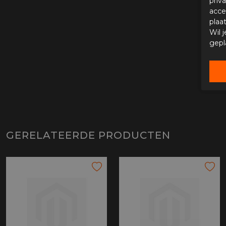
priv
acce
plaa
Wil 
gepl
GERELATEERDE PRODUCTEN