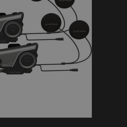
handschoenen
Sl
All-Season
Te
handschoenen
Verwarmde
handschoenen