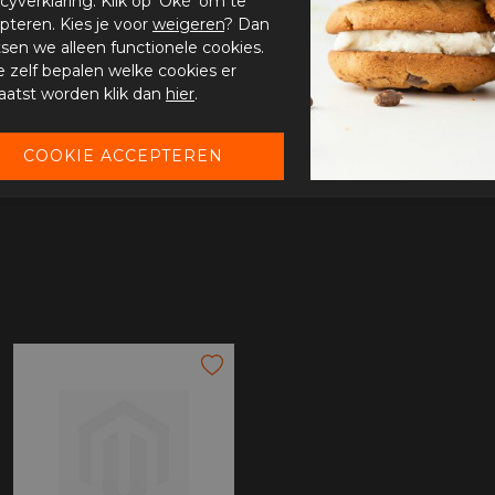
acyverklaring. Klik op 'Oké' om te
pteren. Kies je voor
weigeren
? Dan
tsen we alleen functionele cookies.
je zelf bepalen welke cookies er
aatst worden klik dan
hier
.