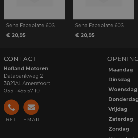
Sena Faceplate 60S
Sena Faceplate 60S
€ 20,95
€ 20,95
CONTACT
OPENING
Hofland Motoren
Maandag
Databankweg 2
Dinsdag
3821AL Amersfoort
Woensdag
033 - 455 57 10
Donderda
Vrijdag
Zaterdag
BEL
EMAIL
Zondag