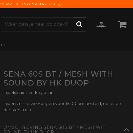
VERZENDING VANAF € 65,-
ALE
ZOEKEN
CCESSOIRES
e Accessoires
vigatie
SENA 60S BT / MESH WITH
derhoud
SOUND BY HK DUOP
mmunicatie
Tijdelijk niet verkrijgbaar
gage
versen
Tijdens onze werkdagen voor 15:00 uur besteld, dezelfde
dag verstuurd.
ktra
torhoezen
OMSCHRIJVING SENA 60S BT / MESH WITH
derdelen
SOUND BY HK DUOP