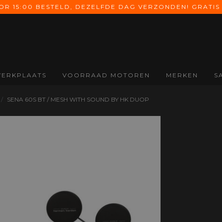
 15:00 BESTELD, DEZELFDE DAG VERZONDEN! GRATIS 
ERKPLAATS
VOORRAAD MOTOREN
MERKEN
S
ONDERDELEN
SCHOENEN &
HANDSCHOENEN
A
SENA 60S BT / MESH WITH SOUND BY HK DUOP
LAARZEN
Alle Onderdelen
Alle Handschoenen
All
Alle Schoenen &
Koffers
Zomer
Na
Laarzen
handschoenen
Uitlaten
On
Motorlaarzen
Midseason
Valbeugels
Co
Motorschoenen
handschoenen
Windschermen
Ba
Inlegzolen
Winter
Di
handschoenen
Ele
Dames
Mo
handschoenen
On
Kinder