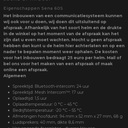
oten
Eigenschappen Sena 60S
lefoon
Het inbouwen van een communicatiesysteem kunnen
wij ook voor u doen, wij doen dit uitsluitend op
afspraak. Afhankelijk van het soort helm en de drukte
in de winkel op het moment van de afspraak kan het
zijn dat u even moet wachten. Mocht u geen afspraak
hebben dan kunt u de helm hier achterlaten en op een
nader te bepalen moment weer ophalen. De kosten
voor het inbouwen bedraagt 25 euro per helm. Mail of
bel ons voor het maken van een afspraak of maak
online een afspraak.
Algemeen
Spreektijd: Bluetooth-intercom: 24 uur
Spreektijd: Mesh Intercom™: 17 uur
Oplaadtijd: 1,5 uur
Oplaadtemperatuur: 0 °C – 45 °C
Bedrijfstemperatuur: -20 °C – 55 °C
Afmetingen hoofdunit: 94 mm x 52 mm x 27 mm, 68 g
Luidsprekers: 40 mm, dikte 8,6 mm