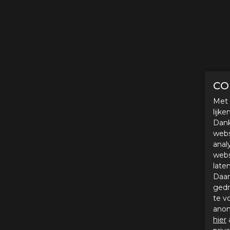
CO
Met 
lijk
Dank
webs
anal
webs
late
Daar
gedr
te v
anon
hier