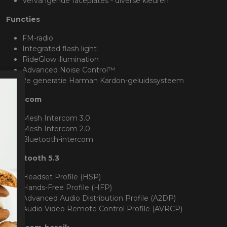
Vervangende faceplates - diverse kleuren
Functies
FM-radio
Integrated flash light
RideGlow illumination
Advanced Noise Control™
2e generatie Harman Kardon-geluidssysteem
Intercom
Mesh Intercom 3.0
Mesh Intercom 2.0
Bluetooth-intercom
Bluetooth 5.3
Headset Profile (HSP)
Hands-Free Profile (HFP)
Advanced Audio Distribution Profile (A2DP)
Audio Video Remote Control Profile (AVRCP)