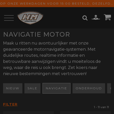
OP ONZE WERKDAGEN VOOR 15:00 BESTELD, DEZELFDE DAG VERZONDEN! GRATIS VERZENDING VANAF € 65,-
NAVIGATIE MOTOR
ZOEKEN
Maak u ritten nu avontuurlijker met onze
geavanceerde motornavigatie-systemen. Met
duidelijke routes, realtime informatie en
betrouwbare aanwijzigen vindt u moeiteloos de
weg, waar de reis u ook brengt. Zet koers naar
nieuwe bestemmingen met vertrouwen!
NIEUW
SALE
NAVIGATIE
ONDERHOUD
C
FILTER
1 - 11 van 11