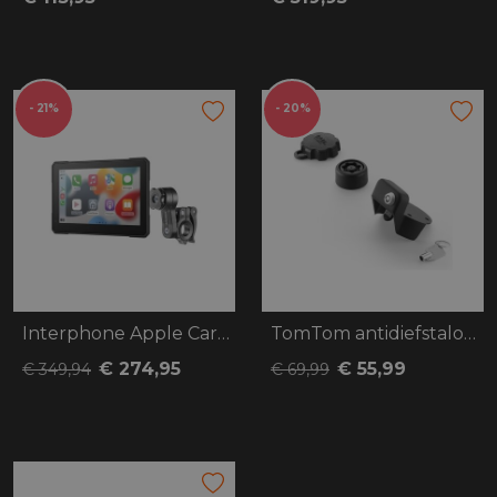
- 21%
- 20%
Interphone Apple Carplay-Android 7"
TomTom antidiefstaloplossing V2 Rider 40
€ 274,95
€ 55,99
€ 349,94
€ 69,99