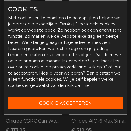
COOKIES.
Met cookies en technieken die daarop lijken helpen we
Chigee CG Snelle demontage Module AIO-6
Chigee 60 FPS Cameras
je beter en persoonlijker. Dankzij functionele cookies
werkt de website goed. Ze hebben ook een analytische
€ 118,70
€ 170,95
functie. Zo maken we de website elke dag een beetje
beter. We laten je graag nuttige advertenties zien.
Daarom gebruiken we technologie om je gedrag
binnen en buiten onze website te volgen. Dat doen we
op een anonieme manier. Meer weten? Lees
hier
alles
over onze cookie- en privacyverklaring. Klik op 'Oké' om
te accepteren. Kies je voor
weigeren
? Dan plaatsen we
alleen functionele cookies. Wil je zelf bepalen welke
cookies er geplaatst worden klik dan
hier
.
Chigee CGRC Can Wonderwheel module BMW
Chigee AIO-6 Max Smart Carplay
€ 113,95
€ 519,95