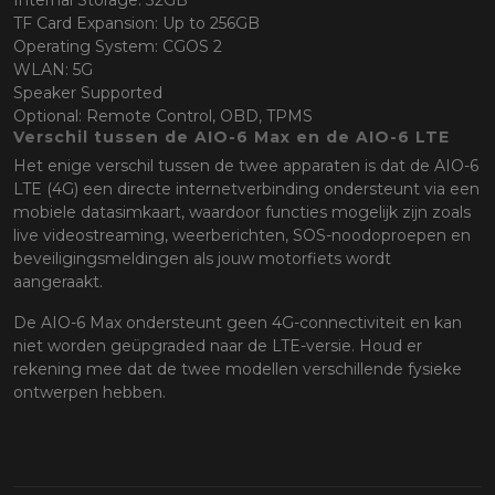
Internal Storage: 32GB
TF Card Expansion: Up to 256GB
Operating System: CGOS 2
WLAN: 5G
Speaker Supported
Optional: Remote Control, OBD, TPMS
Verschil tussen de AIO-6 Max en de AIO-6 LTE
Het enige verschil tussen de twee apparaten is dat de AIO-6
LTE (4G) een directe internetverbinding ondersteunt via een
mobiele datasimkaart, waardoor functies mogelijk zijn zoals
live videostreaming, weerberichten, SOS-noodoproepen en
beveiligingsmeldingen als jouw motorfiets wordt
aangeraakt.
De AIO-6 Max ondersteunt geen 4G-connectiviteit en kan
niet worden geüpgraded naar de LTE-versie. Houd er
rekening mee dat de twee modellen verschillende fysieke
ontwerpen hebben.