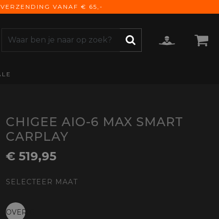
VERZENDING VANAF € 65,-
ALE
ZOEKEN
CCESSOIRES
e Accessoires
vigatie
CHIGEE AIO-6 MAX SMART
derhoud
CARPLAY
mmunicatie
€ 519,95
gage
versen
SELECTEER MAAT
ktra
torhoezen
derdelen
OVERIG