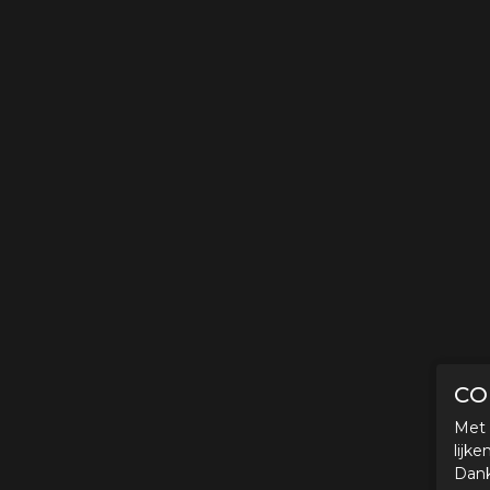
CO
Met 
lijk
Dank