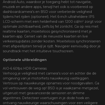
Android Auto, waardoor je toegang hebt tot navigatie,
muziek en andere apps, terwijl het ook is voorbereid op
dashboardcamera's en BSD voor verbeterde veiligheid
tijdens het rijden (optioneel). Het 6-inch ultraheldere IPS
LCD-scherm met een helderheid van 1200 cd/m² zorgt voor
optimale zichtbaarheid, zelfs bij fel zonlicht. Ga op reis met
realtime kaarten, moeiteloos gesynchroniseerd met je
kaarten-app. Geniet van de nieuwste kaarten en live
verkeersupdates zonder kosten. Moeiteloos synchroniseren
met afspeellijsten terwijl je rijdt. Navigeer eenvoudig door je
soundtrack met het intuïtieve touchscreen.
Optionele uitbreidingen
AIO-6 60fps HDR Cameras
Verhoog je veiligheid met camera's voor en achter die de
omgeving van je motorfiets nauwkeurig vastleggen.
Vertrouw op nauwkeurige opnames voor noodgevallen. Ga
vol vertrouwen de weg op! BSD is je waakzame metgezel,
uitgerust met geavanceerde sensoren en slimme
algoritmes. Detecteer voertuigen in je dode hoek en
ontvang nauwkeurige waarschuwingen voor een veiligere