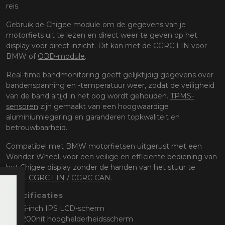
reis.
Gebruik de Chigee module om de gegevens van je
motorfiets uit te lezen en direct weer te geven op het
display voor direct inzicht. Dit kan met de CGRC LIN voor
BMW of
OBD-module
.
Real-time bandmonitoring geeft gelijktijdig gegevens over
bandenspanning en -temperatuur weer, zodat de veiligheid
van de band altijd in het oog wordt gehouden.
TPMS-
sensoren
zijn gemaakt van een hoogwaardige
aluminiumlegering en garanderen topkwaliteit en
betrouwbaarheid.
Compatibel met BMW motorfietsen uitgerust met een
Wonder Wheel, voor een veilige en efficiënte bediening van
het Chigee display zonder de handen van het stuur te
halen.
CGRC LIN
/
CGRC CAN
.
Specificaties
6-inch IPS LCD-scherm
200nit hooghelderheidsscherm