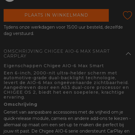
oten
lefoon
PLAATS IN WINKELMAND
Tijdens onze werkdagen voor 15:00 uur besteld, dezelfde
dag verstuurd.
OMSCHRIJVING CHIGEE AIO-6 MAX SMART
CARPLAY
Eigenschappen Chigee AIO-6 Max Smart
Een 6-inch, 2000-nit ultra-helder scherm met
automotive-grade dual-backlight technologie,
levert de AIO-6 Max ongeëvenaarde zichtbaarheid.
Aangedreven door een A53 dual-core processor en
CHIGEE OS 2, biedt het een soepelere, krachtige
ervaring.
Omschrijving
Geniet van aanpasbare accessoires met de vrijheid om je
quick-release module, camera en andere add-ons te kiezen -
allemaal op maat om een set-up te maken die perfect bij
jouw rit past. De Chigee AIO-6 serie ondersteunt CarPlay en