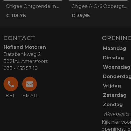
Chigee Ontgrendelingsbasis voor BMW
Chigee AIO-6 Opbergtas
€ 118,76
€ 39,95
CONTACT
OPENING
Hofland Motoren
Maandag
Databankweg 2
Dinsdag
3821AL Amersfoort
Woensdag
033 - 455 57 10
Donderda
Vrijdag
Zaterdag
BEL
EMAIL
Zondag
Werkplaats 
Kijk hier vo
openingstij