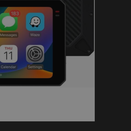
handschoenen
Sl
All-Season
Te
handschoenen
Verwarmde
handschoenen