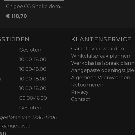
Chigee CG Snelle demontage Module AIO-6
€ 118,70
STIJDEN
KLANTENSERVICE
Garantievoorwaarden
Gesloten
Winkelafspraak plannen
10.00-18.00
Werkplaatsafspraak plan
10.00-18.00
Aangepaste openingstijde
Algemene Voorwaarden
g
10.00-18.00
Retourneren
10.00-18.00
Privacy
09.00-16.00
Contact
Gesloten
gesloten van 12:30-13:00
or aangepaste
den