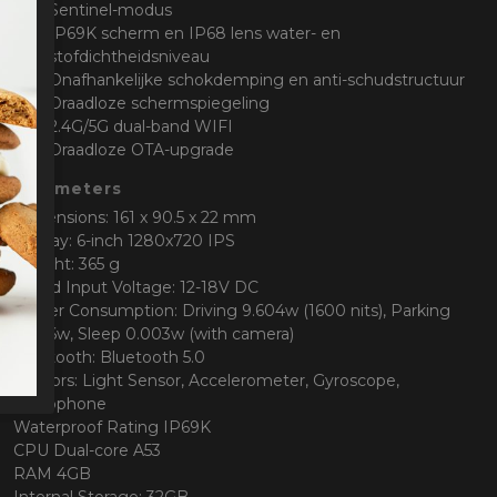
Sentinel-modus
IP69K scherm en IP68 lens water- en
stofdichtheidsniveau
Onafhankelijke schokdemping en anti-schudstructuur
Draadloze schermspiegeling
2.4G/5G dual-band WIFI
Draadloze OTA-upgrade
Parameters
Dimensions: 161 x 90.5 x 22 mm
Display: 6-inch 1280x720 IPS
Weight: 365 g
Rated Input Voltage: 12-18V DC
Power Consumption: Driving 9.604w (1600 nits), Parking
0.026w, Sleep 0.003w (with camera)
Bluetooth: Bluetooth 5.0
Sensors: Light Sensor, Accelerometer, Gyroscope,
Microphone
Waterproof Rating IP69K
CPU Dual-core A53
RAM 4GB