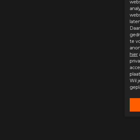
webs
anal
webs
late
Daar
gedr
te v
anon
hier
priv
acce
plaa
Wil 
gepl