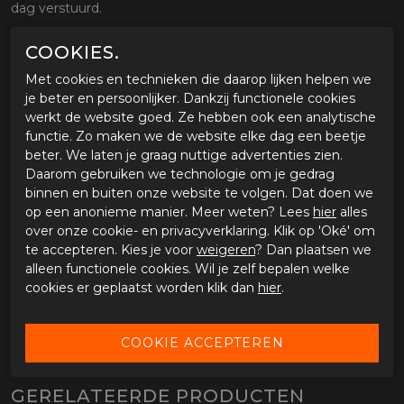
dag verstuurd.
COOKIES.
OMSCHRIJVING PLAKSTRIP CARDO FREECOM
1/2/4
Met cookies en technieken die daarop lijken helpen we
je beter en persoonlijker. Dankzij functionele cookies
Eigenschappen Cardo Systems plakstrip
werkt de website goed. Ze hebben ook een analytische
UNIVERSELE PLAKSTRIP VOOR HET
functie. Zo maken we de website elke dag een beetje
BEVESTIGEN VAN HET
beter. We laten je graag nuttige advertenties zien.
COMMUNICATIESYSTEEM AAN DE HELM
Daarom gebruiken we technologie om je gedrag
binnen en buiten onze website te volgen. Dat doen we
op een anonieme manier. Meer weten? Lees
hier
alles
SPECIFICATIES PLAKSTRIP CARDO FREECOM
over onze cookie- en privacyverklaring. Klik op 'Oké' om
1/2/4
te accepteren. Kies je voor
weigeren
? Dan plaatsen we
alleen functionele cookies. Wil je zelf bepalen welke
Merk
Cardo
cookies er geplaatst worden klik dan
hier
.
Leveranciercode
3611240
Categorie
Communicatie
Materiaal buitenkant
Bestelcode
563611240
GERELATEERDE PRODUCTEN