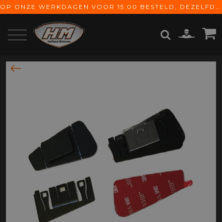
OP ONZE WERKDAGEN VOOR 15:00 BESTELD, DEZELFDE DAG VERZONDEN! GRATIS VERZENDING VANAF € 65,-
ZOEKEN