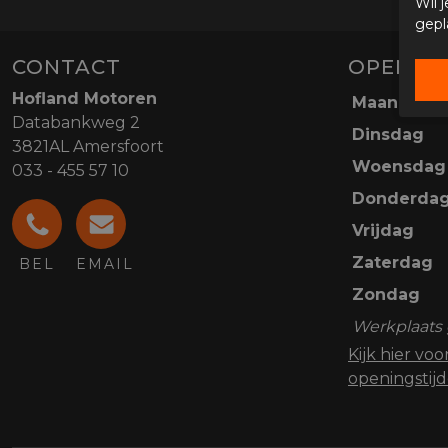
Wil 
gepl
CONTACT
OPENING
Hofland Motoren
Maandag
Databankweg 2
Dinsdag
3821AL Amersfoort
Woensdag
033 - 455 57 10
Donderda
Vrijdag
Zaterdag
BEL
EMAIL
Zondag
Werkplaats 
Kijk hier vo
openingstij