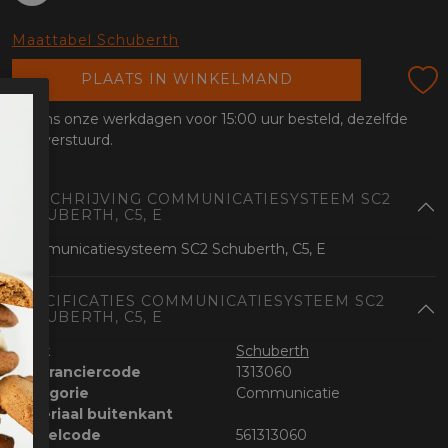
oten
lefoon
Maattabel Schuberth
PLAATS IN WINKELMAND
Tijdens onze werkdagen voor 15:00 uur besteld, dezelfde
dag verstuurd.
OMSCHRIJVING COMMUNICATIESYSTEEM SC2
SCHUBERTH, C5, E
Communicatiesysteem SC2 Schuberth, C5, E
SPECIFICATIES COMMUNICATIESYSTEEM SC2
SCHUBERTH, C5, E
Merk
Schuberth
Leveranciercode
1313060
Categorie
Communicatie
Materiaal buitenkant
Bestelcode
561313060