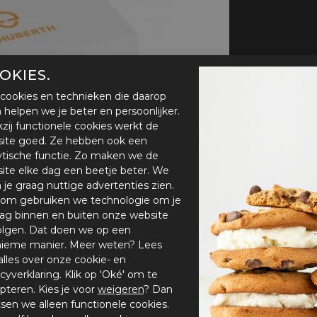
handschoenen
Sl
All-Season
Te
handschoenen
Verwarmde
handschoenen
OKIES.
cookies en technieken die daarop
en helpen we je beter en persoonlijker.
zij functionele cookies werkt de
ite goed. Ze hebben ook een
ytische functie. Zo maken we de
ite elke dag een beetje beter. We
n je graag nuttige advertenties zien.
om gebruiken we technologie om je
ag binnen en buiten onze website
olgen. Dat doen we op een
ieme manier. Meer weten? Lees
alles over onze cookie- en
acyverklaring. Klik op 'Oké' om te
pteren. Kies je voor
weigeren
? Dan
tsen we alleen functionele cookies.