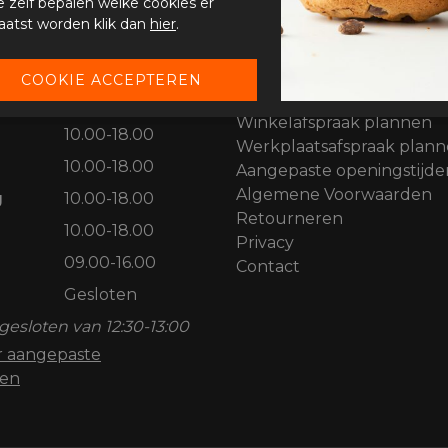
je zelf bepalen welke cookies er
aatst worden klik dan
hier
.
STIJDEN
KLANTENSERVICE
Garantievoorwaarden
Gesloten
Winkelafspraak plannen
10.00-18.00
Werkplaatsafspraak plan
10.00-18.00
Aangepaste openingstijde
Algemene Voorwaarden
g
10.00-18.00
Retourneren
10.00-18.00
Privacy
09.00-16.00
Contact
Gesloten
gesloten van 12:30-13:00
or aangepaste
den