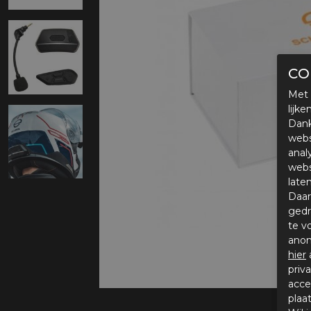
Protectie
Airbags
CO
Met 
lijk
Dank
webs
anal
webs
late
Daar
gedr
te v
anon
hier
priv
acce
plaa