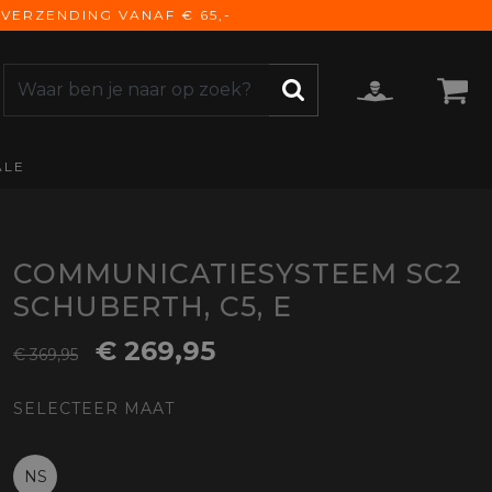
VERZENDING VANAF € 65,-
ALE
ZOEKEN
CCESSOIRES
e Accessoires
vigatie
COMMUNICATIESYSTEEM SC2
derhoud
SCHUBERTH, C5, E
mmunicatie
€ 269,95
gage
€ 369,95
versen
SELECTEER MAAT
ktra
torhoezen
derdelen
NS