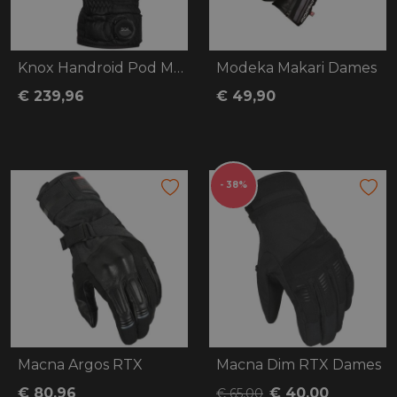
Knox Handroid Pod MK5 Gloves
Modeka Makari Dames
€ 239,96
€ 49,90
- 38%
Macna Argos RTX
Macna Dim RTX Dames
€ 80,96
€ 40,00
€ 65,00