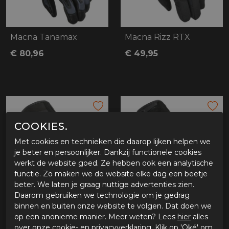
Macna Tanamax
Macna Rizz RTX
€ 80,96
€ 49,95
COOKIES.
Met cookies en technieken die daarop lijken helpen we
je beter en persoonlijker. Dankzij functionele cookies
werkt de website goed. Ze hebben ook een analytische
functie. Zo maken we de website elke dag een beetje
beter. We laten je graag nuttige advertenties zien.
Daarom gebruiken we technologie om je gedrag
binnen en buiten onze website te volgen. Dat doen we
Macna Rizz RTX Dames
Macna Haros 2.0 zwart
op een anonieme manier. Meer weten? Lees
hier
alles
€ 49,95
€ 54,99
over onze cookie- en privacyverklaring. Klik op 'Oké' om