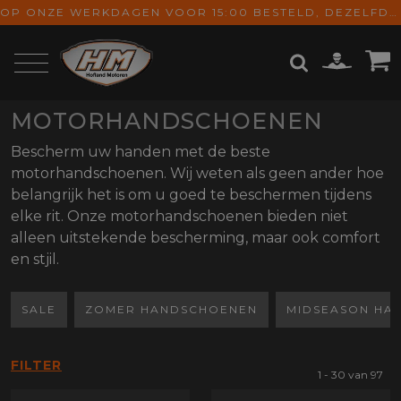
OP ONZE WERKDAGEN VOOR 15:00 BESTELD, DEZELFDE DAG VERZONDEN! GRATIS VERZENDING VANAF € 65,-
MOTORHANDSCHOENEN
ZOEKEN
Bescherm uw handen met de beste
motorhandschoenen. Wij weten als geen ander hoe
belangrijk het is om u goed te beschermen tijdens
elke rit. Onze motorhandschoenen bieden niet
alleen uitstekende bescherming, maar ook comfort
en stjil.
SALE
ZOMER HANDSCHOENEN
MIDSEASON HA
FILTER
1 - 30 van 97