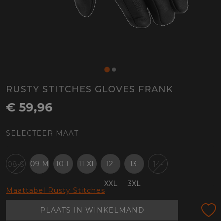
RUSTY STITCHES GLOVES FRANK
€ 59,96
SELECTEER MAAT
09-M
10-L
11-XL
12-
13-
08-S
14-
XXL
3XL
4XL
Maattabel Rusty Stitches
PLAATS IN WINKELMAND