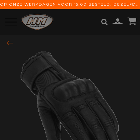
OP ONZE WERKDAGEN VOOR 15:00 BESTELD, DEZELFDE DAG VERZONDEN! GRATIS VERZENDING VANAF € 65,-
ZOEKEN