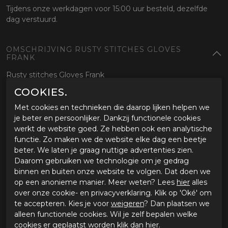
Tijdens onze werkdagen voor 15:00 uur besteld, dezelfde
dag verstuurd.
OMSCHRIJVING RUSTY STITCHES GLOVES
FRANK
Rusty stitches Gloves Frank
COOKIES.
SPECIFICATIES RUSTY STITCHES GLOVES FRANK
Met cookies en technieken die daarop lijken helpen we
je beter en persoonlijker. Dankzij functionele cookies
Merk
Rusty Stitches
werkt de website goed. Ze hebben ook een analytische
Leveranciercode
68444-3XL-100
functie. Zo maken we de website elke dag een beetje
Categorie
Zomer handschoenen
beter. We laten je graag nuttige advertenties zien.
Materiaal buitenkant
Leer
Daarom gebruiken we technologie om je gedrag
Bestelcode
ci4166192
binnen en buiten onze website te volgen. Dat doen we
op een anonieme manier. Meer weten? Lees
hier
alles
GERELATEERDE PRODUCTEN
over onze cookie- en privacyverklaring. Klik op 'Oké' om
te accepteren. Kies je voor
weigeren
? Dan plaatsen we
alleen functionele cookies. Wil je zelf bepalen welke
-22%
cookies er geplaatst worden klik dan
hier
.