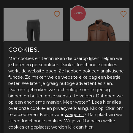
- 20%
COOKIES.
Met cookies en technieken die daarop lijken helpen we
je beter en persoonlijker. Dankzij functionele cookies
werkt de website goed. Ze hebben ook een analytische
Rusty Stitches Baselayer Legging
Rusty Stitches Jari V2
functie. Zo maken we de website elke dag een beetje
€ 24,95
€ 271,96
€ 339,95
beter. We laten je graag nuttige advertenties zien.
Daarom gebruiken we technologie om je gedrag
binnen en buiten onze website te volgen. Dat doen we
op een anonieme manier. Meer weten? Lees
hier
alles
over onze cookie- en privacyverklaring. Klik op 'Oké' om
- 20%
- 33%
te accepteren. Kies je voor
weigeren
? Dan plaatsen we
alleen functionele cookies. Wil je zelf bepalen welke
cookies er geplaatst worden klik dan
hier
.