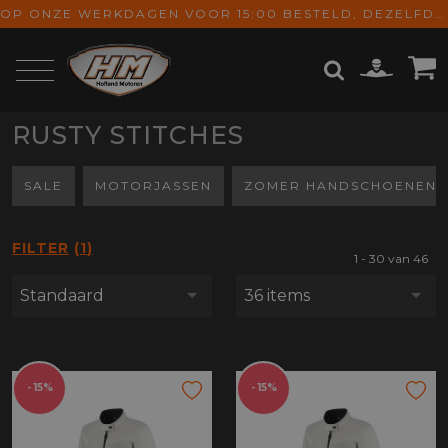
OP ONZE WERKDAGEN VOOR 15:00 BESTELD, DEZELFDE DAG VERZONDEN! GRATIS VERZENDING VANAF € 65,-
RUSTY STITCHES
ZOEKEN
SALE
MOTORJASSEN
ZOMER HANDSCHOENEN
FILTER
1
1 - 30 van 46
Standaard
36 items
- 15%
- 15%