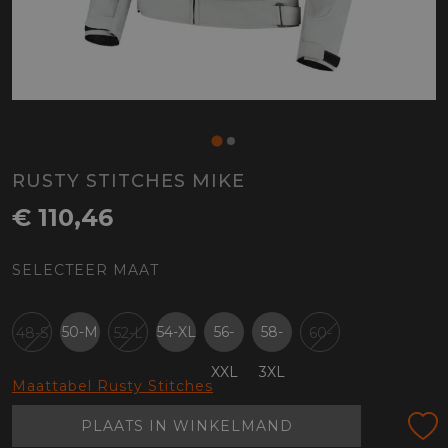
RUSTY STITCHES MIKE
€ 110,46
SELECTEER MAAT
50-M
54-XL
56-
58-
48-S
52-L
60-
XXL
3XL
4XL
Maattabel Rusty Stitches
PLAATS IN WINKELMAND