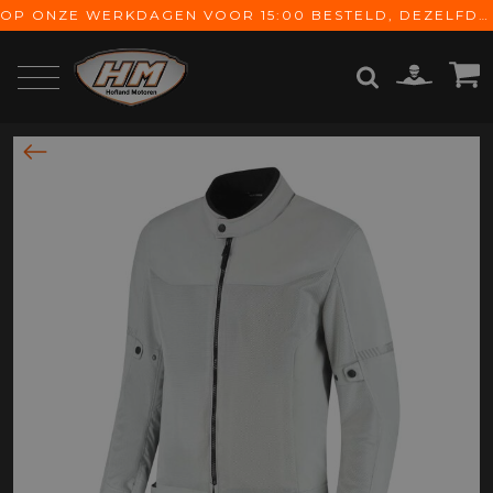
OP ONZE WERKDAGEN VOOR 15:00 BESTELD, DEZELFDE DAG VERZONDEN! GRATIS VERZENDING VANAF € 65,-
ZOEKEN