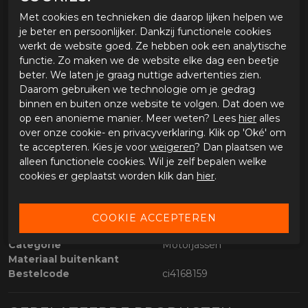
Specificaties
Met cookies en technieken die daarop lijken helpen we
Doorwaai motorjas voor heren
je beter en persoonlijker. Dankzij functionele cookies
Grote mesh ventilatiepanelen
werkt de website goed. Ze hebben ook een analytische
Slijtvaste buitenstof
functie. Zo maken we de website elke dag een beetje
CE protectoren op schouders en ellebogen
beter. We laten je graag nuttige advertenties zien.
Voorbereid voor rugprotector
Daarom gebruiken we technologie om je gedrag
Verstelbaar bij taille en armen
binnen en buiten onze website te volgen. Dat doen we
Comfortabele herenpasvorm
op een anonieme manier. Meer weten? Lees
hier
alles
Geschikt voor voorjaar en zomer
over onze cookie- en privacyverklaring. Klik op 'Oké' om
Korte verbindingsrits aanwezig
te accepteren. Kies je voor
weigeren
? Dan plaatsen we
alleen functionele cookies. Wil je zelf bepalen welke
cookies er geplaatst worden klik dan
hier
.
SPECIFICATIES RUSTY STITCHES MIKE
Merk
Rusty Stitches
Leveranciercode
68429-4XL-234
Categorie
Motorjassen
Materiaal buitenkant
Bestelcode
ci4168159