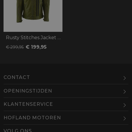
Rusty Stitches Jacket Cooper
€ 199,95
€ 299,95
CONTACT
OPENINGSTIJDEN
Maandag
Gesloten
KLANTENSERVICE
Dinsdag
10.00-18.00
HOFLAND MOTOREN
Woensdag
10.00-18.00
BEL
EMAIL
Donderdag
10.00-18.00
VOLG ONS