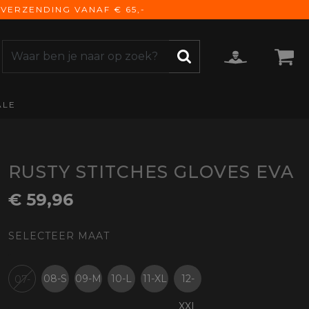
VERZENDING VANAF € 65,-
ALE
ZOEKEN
CCESSOIRES
e Accessoires
vigatie
RUSTY STITCHES GLOVES EVA
derhoud
€ 59,96
mmunicatie
gage
SELECTEER MAAT
versen
ktra
torhoezen
08-S
09-M
10-L
11-XL
12-
07-
derdelen
XXL
XS