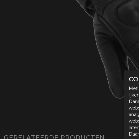
Protectie
Airbags
CO
Met 
lijk
Dank
webs
anal
webs
late
Daar
GERELATEERDE PRODUCTEN