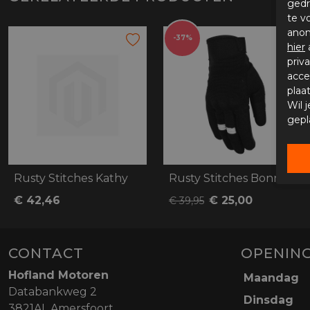
gedr
te v
anon
-37%
hier
priv
acce
plaa
Wil 
gepl
Rusty Stitches Kathy
Rusty Stitches Bonnie V2
€ 42,46
€ 25,00
€ 39,95
CONTACT
OPENING
Hofland Motoren
Maandag
Databankweg 2
Dinsdag
3821AL Amersfoort