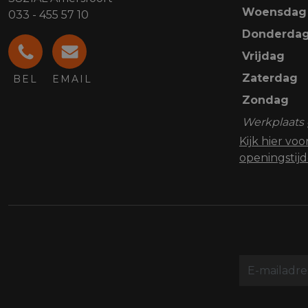
Woensdag
033 - 455 57 10
Donderda
Vrijdag
Zaterdag
BEL
EMAIL
Zondag
Werkplaats 
Kijk hier vo
openingstij