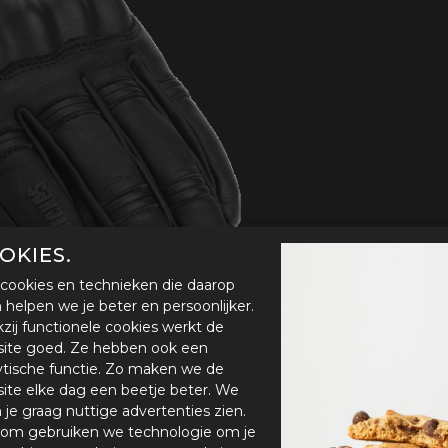
handschoenen
Sl
All-Season
Te
handschoenen
Verwarmde
handschoenen
OKIES.
cookies en technieken die daarop
en helpen we je beter en persoonlijker.
zij functionele cookies werkt de
ite goed. Ze hebben ook een
ytische functie. Zo maken we de
ite elke dag een beetje beter. We
n je graag nuttige advertenties zien.
om gebruiken we technologie om je