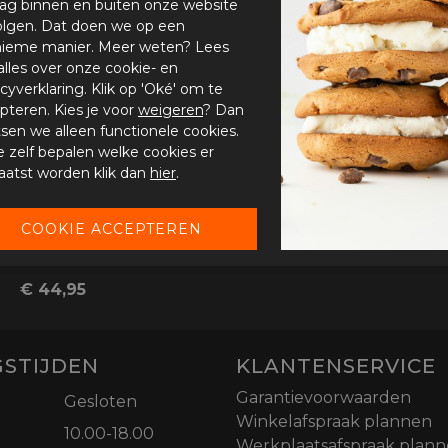
ag binnen en buiten onze website
olgen. Dat doen we op een
ieme manier. Meer weten? Lees
alles over onze cookie- en
acyverklaring. Klik op 'Oké' om te
pteren. Kies je voor
weigeren
? Dan
tsen we alleen functionele cookies.
je zelf bepalen welke cookies er
aatst worden klik dan
hier
.
Rusty Stitches Gloves Bonnie
€ 44,95
STIJDEN
KLANTENSERVICE
Garantievoorwaarden
Gesloten
Winkelafspraak plannen
10.00-18.00
Werkplaatsafspraak plan