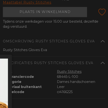
oten
Maattabel Rusty Stitches
lefoon
PLAATS IN WINKELMAND
Tijdens onze werkdagen voor 15:00 uur besteld, dezelfde
dag verstuurd.
OMSCHRIJVING RUSTY STITCHES GLOVES EVA
Rusty Stitches Gloves Eva
SPECIFICATIES RUSTY STITCHES GLOVES EVA
Merk
Rusty Stitches
Leveranciercode
68445-L-100
Categorie
Dames handschoenen
Materiaal buitenkant
Leer
Bestelcode
ci4166225