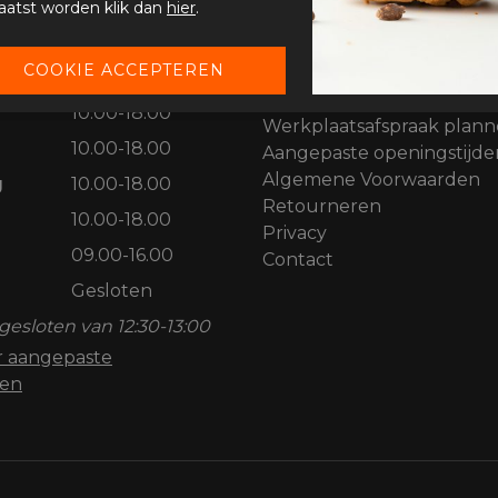
aatst worden klik dan
hier
.
STIJDEN
KLANTENSERVICE
Garantievoorwaarden
Gesloten
Winkelafspraak plannen
10.00-18.00
Werkplaatsafspraak plan
10.00-18.00
Aangepaste openingstijde
Algemene Voorwaarden
g
10.00-18.00
Retourneren
10.00-18.00
Privacy
09.00-16.00
Contact
Gesloten
gesloten van 12:30-13:00
or aangepaste
den