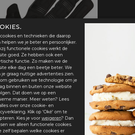
handschoenen
Sl
All-Season
Te
handschoenen
Verwarmde
OKIES.
handschoenen
cookies en technieken die daarop
en helpen we je beter en persoonlijker.
zij functionele cookies werkt de
ite goed. Ze hebben ook een
ytische functie. Zo maken we de
ite elke dag een beetje beter. We
n je graag nuttige advertenties zien.
om gebruiken we technologie om je
ag binnen en buiten onze website
olgen. Dat doen we op een
ieme manier. Meer weten? Lees
alles over onze cookie- en
acyverklaring. Klik op 'Oké' om te
pteren. Kies je voor
weigeren
? Dan
tsen we alleen functionele cookies.
je zelf bepalen welke cookies er