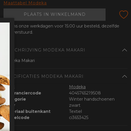
oten
Maattabel Modeka
lefoon
PLAATS IN WINKELMAND
Tijdens onze werkdagen voor 15:00 uur besteld, dezelfde
dag verstuurd.
OMSCHRIJVING MODEKA MAKARI
Modeka Makari
SPECIFICATIES MODEKA MAKARI
Merk
Modeka
Leveranciercode
4045765219508
Categorie
Winter handschoenen
Kleur
zwart
Materiaal buitenkant
Textiel
Bestelcode
ci3653425