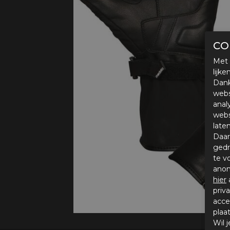
Protectie
Airbags
CO
Met 
lijk
Dank
webs
anal
webs
late
Daar
gedr
te v
anon
hier
priv
acce
plaa
Wil 