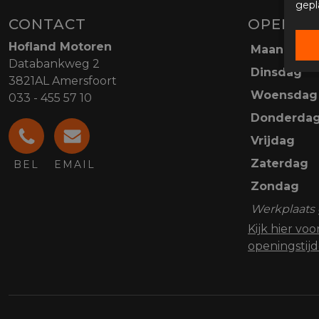
gepl
CONTACT
OPENING
Hofland Motoren
Maandag
Databankweg 2
Dinsdag
3821AL Amersfoort
Woensdag
033 - 455 57 10
Donderda
Vrijdag
Zaterdag
BEL
EMAIL
Zondag
Werkplaats 
Kijk hier vo
openingstij