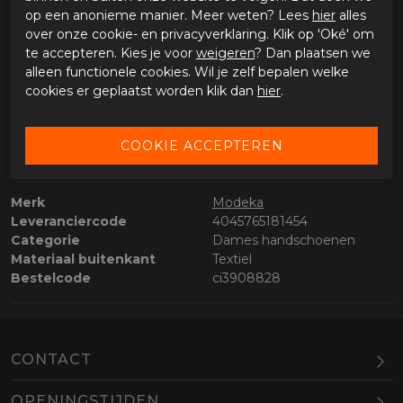
op een anonieme manier. Meer weten? Lees
hier
alles
Tijdens onze werkdagen voor 15:00 uur besteld, dezelfde
over onze cookie- en privacyverklaring. Klik op 'Oké' om
dag verstuurd.
te accepteren. Kies je voor
weigeren
? Dan plaatsen we
alleen functionele cookies. Wil je zelf bepalen welke
OMSCHRIJVING MODEKA MAKARI DAMES
cookies er geplaatst worden klik dan
hier
.
Modeka Makari Dames
SPECIFICATIES MODEKA MAKARI DAMES
Merk
Modeka
Leveranciercode
4045765181454
Categorie
Dames handschoenen
Materiaal buitenkant
Textiel
Bestelcode
ci3908828
CONTACT
OPENINGSTIJDEN