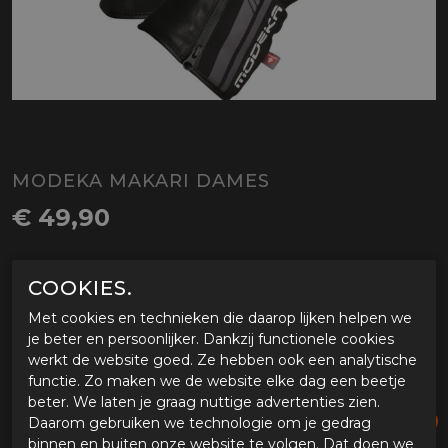
MODEKA MAKARI DAMES
€ 49,90
SELECTEER MAAT
COOKIES.
Met cookies en technieken die daarop lijken helpen we
DL
DS
DM
DXL
je beter en persoonlijker. Dankzij functionele cookies
werkt de website goed. Ze hebben ook een analytische
functie. Zo maken we de website elke dag een beetje
Maattabel Modeka
beter. We laten je graag nuttige advertenties zien.
Daarom gebruiken we technologie om je gedrag
PLAATS IN WINKELMAND
binnen en buiten onze website te volgen. Dat doen we