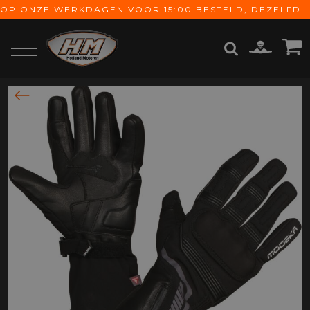
OP ONZE WERKDAGEN VOOR 15:00 BESTELD, DEZELFDE DAG VERZONDEN! GRATIS VERZENDING VANAF € 65,-
ZOEKEN