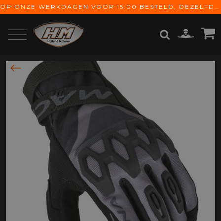
OP ONZE WERKDAGEN VOOR 15:00 BESTELD, DEZELFDE DAG VERZONDEN! GRATIS VERZENDING VANAF € 65,-
ZOEKEN