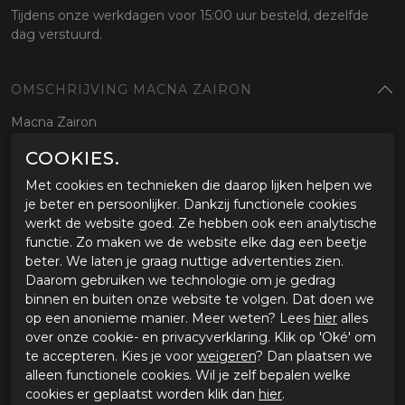
Tijdens onze werkdagen voor 15:00 uur besteld, dezelfde
dag verstuurd.
OMSCHRIJVING MACNA ZAIRON
Macna Zairon
COOKIES.
SPECIFICATIES MACNA ZAIRON
Met cookies en technieken die daarop lijken helpen we
Merk
Macna
je beter en persoonlijker. Dankzij functionele cookies
Leveranciercode
1906310XL101
werkt de website goed. Ze hebben ook een analytische
Categorie
Zomer handschoenen
functie. Zo maken we de website elke dag een beetje
Materiaal buitenkant
Textiel
beter. We laten je graag nuttige advertenties zien.
Bestelcode
ci3180984
Daarom gebruiken we technologie om je gedrag
binnen en buiten onze website te volgen. Dat doen we
op een anonieme manier. Meer weten? Lees
hier
alles
GERELATEERDE PRODUCTEN
over onze cookie- en privacyverklaring. Klik op 'Oké' om
te accepteren. Kies je voor
weigeren
? Dan plaatsen we
alleen functionele cookies. Wil je zelf bepalen welke
cookies er geplaatst worden klik dan
hier
.