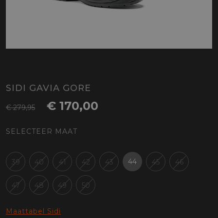
SIDI GAVIA GORE
€ 170,00
€ 279,95
SELECTEER MAAT
44
39
40
41
42
43
45
46
47
48
49
50
Maattabel Sidi