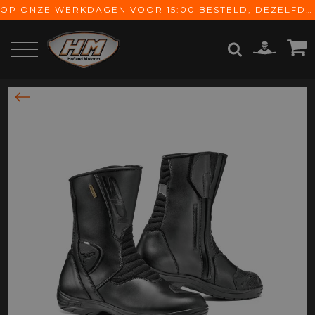
OP ONZE WERKDAGEN VOOR 15:00 BESTELD, DEZELFDE DAG VERZONDEN! GRATIS VERZENDING VANAF € 65,-
ZOEKEN