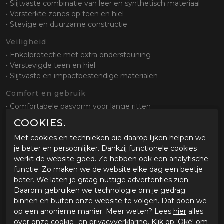
• Slijtvaste combinatie van leer en synthetisch materiaal
• Versterkte zones op teen en hiel
• Stevige en duurzame constructie
Veiligheid
• Enkelprotectie met extra ondersteuning
• Verstevigde teen en hiel
• Slijtvaste en impactbestendige materialen
Comfort en gebruik
• Comfortabele pasvorm voor lange ritten
• Geschikt voor touring en dagelijks gebruik
COOKIES.
• Goede bewegingsvrijheid tijdens rijden en lopen
Met cookies en technieken die daarop lijken helpen we
Sluiting en pasvorm
je beter en persoonlijker. Dankzij functionele cookies
• Ritssluiting met klittenband afdekking
werkt de website goed. Ze hebben ook een analytische
• Eenvoudig aan en uit te trekken
functie. Zo maken we de website elke dag een beetje
• Goede aansluiting rond enkel en kuit
beter. We laten je graag nuttige advertenties zien.
Daarom gebruiken we technologie om je gedrag
Zool en grip
binnen en buiten onze website te volgen. Dat doen we
• Slijtvaste zool met gripprofiel
op een anonieme manier. Meer weten? Lees
hier
alles
• Goede grip op verschillende ondergronden
over onze cookie- en privacyverklaring. Klik op 'Oké' om