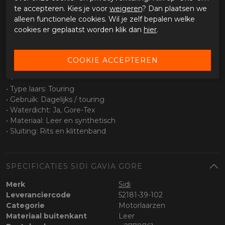
• Stabiel bij stilstand
te accepteren. Kies je voor
weigeren
? Dan plaatsen we
alleen functionele cookies. Wil je zelf bepalen welke
Waterdichtheid
cookies er geplaatst worden klik dan
hier
.
• Gore-Tex membraan
• 100% waterdicht
• Ademend voor optimaal comfort
Specificaties
• Type laars: Touring
• Gebruik: Dagelijks / touring
• Waterdicht: Ja, Gore-Tex
• Materiaal: Leer en synthetisch
• Sluiting: Rits en klittenband
SPECIFICATIES SIDI GAVIA GORE
Merk
Sidi
Leveranciercode
52181-39-102
Categorie
Motorlaarzen
Materiaal buitenkant
Leer