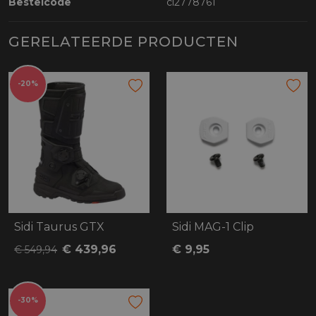
Bestelcode
ci2778761
GERELATEERDE PRODUCTEN
-20%
Sidi Taurus GTX
Sidi MAG-1 Clip
€ 439,96
€ 9,95
€ 549,94
-30%