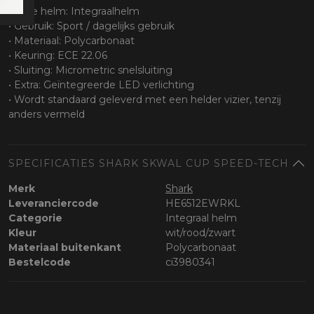
• Type helm: Integraalhelm
• Gebruik: Sport / dagelijks gebruik
• Materiaal: Polycarbonaat
• Keuring: ECE 22.06
• Sluiting: Micrometric snelsluiting
• Extra: Geïntegreerde LED verlichting
• Wordt standaard geleverd met een helder vizier, tenzij
anders vermeld
SPECIFICATIES SHARK SKWAL CUP SPEED-TECH
Merk
Shark
Leveranciercode
HE6512EWRKL
Categorie
Integraal helm
Kleur
wit/rood/zwart
Materiaal buitenkant
Polycarbonaat
Bestelcode
ci3980341