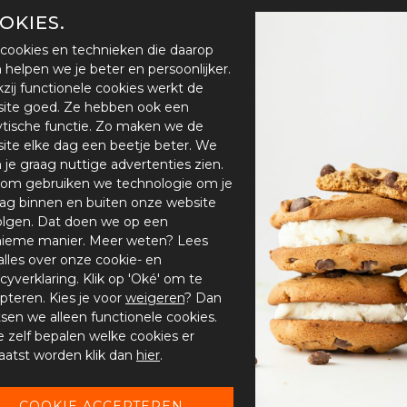
OKIES.
cookies en technieken die daarop
en helpen we je beter en persoonlijker.
zij functionele cookies werkt de
ite goed. Ze hebben ook een
ytische functie. Zo maken we de
ite elke dag een beetje beter. We
n je graag nuttige advertenties zien.
om gebruiken we technologie om je
ag binnen en buiten onze website
olgen. Dat doen we op een
ieme manier. Meer weten? Lees
alles over onze cookie- en
acyverklaring. Klik op 'Oké' om te
pteren. Kies je voor
weigeren
? Dan
tsen we alleen functionele cookies.
je zelf bepalen welke cookies er
aatst worden klik dan
hier
.