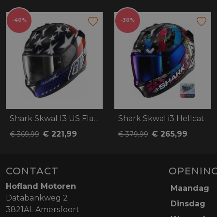
-40%
-30%
Shark Skwal I3 US Flag Troy lee designs
Shark Skwal i3 Hellcat
€ 221,99
€ 265,99
€ 369,99
€ 379,99
CONTACT
OPENING
Hofland Motoren
Maandag
Databankweg 2
Dinsdag
3821AL Amersfoort