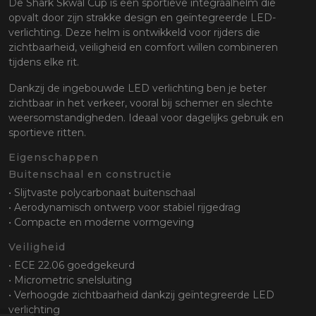
De Shark Skwal Cup is een sportieve integraalhelm die
opvalt door zijn strakke design en geïntegreerde LED-
verlichting. Deze helm is ontwikkeld voor rijders die
zichtbaarheid, veiligheid en comfort willen combineren
tijdens elke rit.
Dankzij de ingebouwde LED verlichting ben je beter
zichtbaar in het verkeer, vooral bij schemer en slechte
weersomstandigheden. Ideaal voor dagelijks gebruik en
sportieve ritten.
Eigenschappen
Buitenschaal en constructie
• Slijtvaste polycarbonaat buitenschaal
• Aerodynamisch ontwerp voor stabiel rijgedrag
• Compacte en moderne vormgeving
Veiligheid
• ECE 22.06 goedgekeurd
• Micrometric snelsluiting
• Verhoogde zichtbaarheid dankzij geïntegreerde LED
verlichting