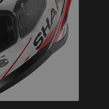
handschoenen
Sl
All-Season
Te
handschoenen
Verwarmde
handschoenen