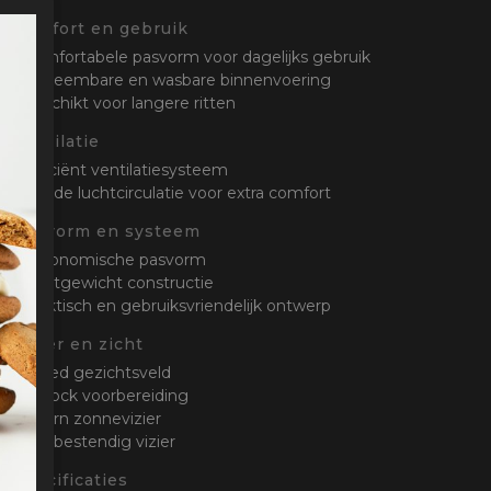
Comfort en gebruik
• Comfortabele pasvorm voor dagelijks gebruik
• Uitneembare en wasbare binnenvoering
• Geschikt voor langere ritten
Ventilatie
• Efficiënt ventilatiesysteem
• Goede luchtcirculatie voor extra comfort
Pasvorm en systeem
• Ergonomische pasvorm
• Lichtgewicht constructie
• Praktisch en gebruiksvriendelijk ontwerp
Vizier en zicht
• Breed gezichtsveld
• Pinlock voorbereiding
• Intern zonnevizier
• Krasbestendig vizier
Specificaties