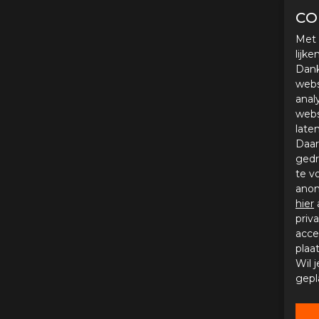
CO
Met 
lijk
Dank
webs
anal
webs
late
Daar
gedr
te v
anon
hier
priv
acce
plaa
Wil 
gepl