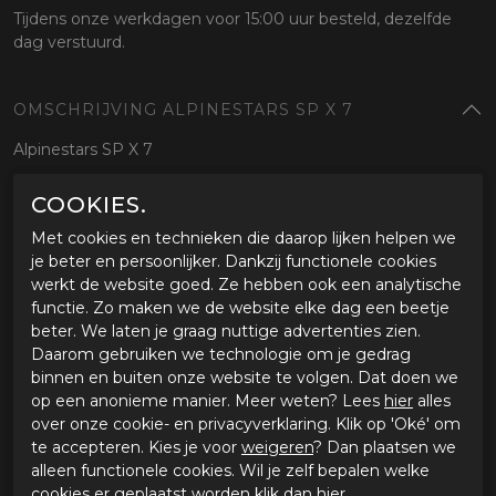
Tijdens onze werkdagen voor 15:00 uur besteld, dezelfde
dag verstuurd.
OMSCHRIJVING ALPINESTARS SP X 7
Alpinestars SP X 7
COOKIES.
SPECIFICATIES ALPINESTARS SP X 7
Met cookies en technieken die daarop lijken helpen we
Merk
Alpinestars
je beter en persoonlijker. Dankzij functionele cookies
Leveranciercode
35606251100XL
werkt de website goed. Ze hebben ook een analytische
Categorie
Zomer handschoenen
functie. Zo maken we de website elke dag een beetje
Kleur
zwart
beter. We laten je graag nuttige advertenties zien.
Materiaal buitenkant
Daarom gebruiken we technologie om je gedrag
Bestelcode
ci3586152
binnen en buiten onze website te volgen. Dat doen we
op een anonieme manier. Meer weten? Lees
hier
alles
over onze cookie- en privacyverklaring. Klik op 'Oké' om
GERELATEERDE PRODUCTEN
te accepteren. Kies je voor
weigeren
? Dan plaatsen we
alleen functionele cookies. Wil je zelf bepalen welke
cookies er geplaatst worden klik dan
hier
.