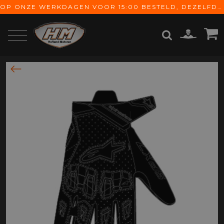
OP ONZE WERKDAGEN VOOR 15:00 BESTELD, DEZELFDE DAG VERZONDEN! GRATIS VERZENDING VANAF € 65,-
ZOEKEN