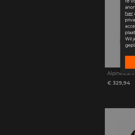
te v
anon
hier
priv
acce
plaa
Wil 
gepl
Alpinestars
€ 329,94