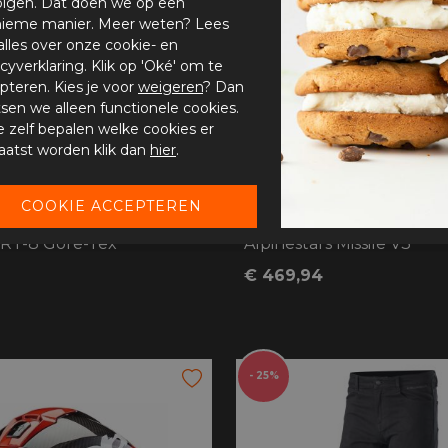
olgen. Dat doen we op een
ieme manier. Meer weten? Lees
alles over onze cookie- en
acyverklaring. Klik op 'Oké' om te
pteren. Kies je voor
weigeren
? Dan
tsen we alleen functionele cookies.
je zelf bepalen welke cookies er
aatst worden klik dan
hier
.
 RT-8 Gore-Tex
Alpinestars Missile V3
€ 469,94
- 25%