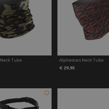
handschoenen
Sl
All-Season
Te
handschoenen
Verwarmde
handschoenen
s Neck Tube
Alpinestars Neck Tube
€ 29,95