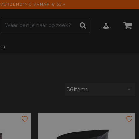
VERZENDING VANAF € 65,-
ALE
ZOEKEN
CCESSOIRES
e Accessoires
vigatie
derhoud
36 items
mmunicatie
gage
versen
ktra
torhoezen
derdelen