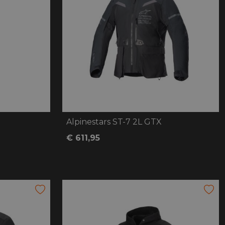
Alpinestars ST-7 2L GTX
€ 611,95