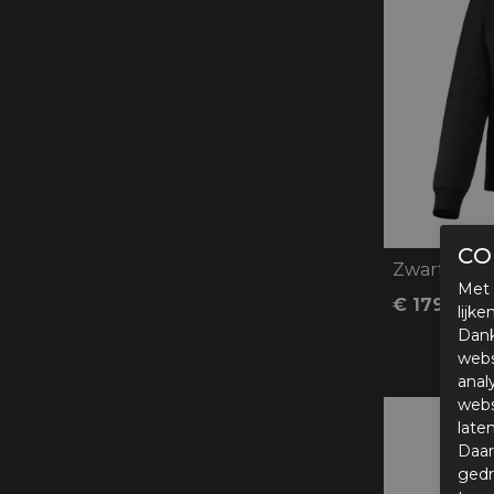
CO
Zwart/Roo
Met 
€ 179,96
lijk
Dank
webs
anal
webs
late
Daar
gedr