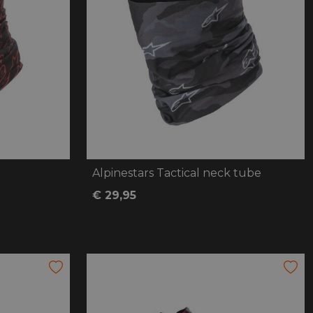
oten
lefoon
Alpinestars Tactical neck tube
€ 29,95