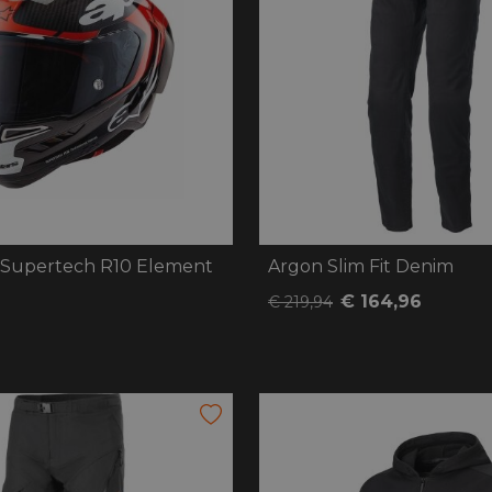
s Supertech R10 Element
Argon Slim Fit Denim
€ 164,96
€ 219,94