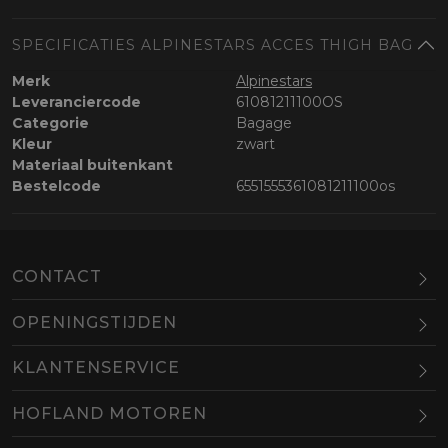
SPECIFICATIES ALPINESTARS ACCES THIGH BAG
Merk
Alpinestars
Leveranciercode
61081211100OS
Categorie
Bagage
Kleur
zwart
Materiaal buitenkant
Bestelcode
6551555361081211100os
CONTACT
OPENINGSTIJDEN
Maandag
Gesloten
KLANTENSERVICE
Dinsdag
10.00-18.00
HOFLAND MOTOREN
Woensdag
10.00-18.00