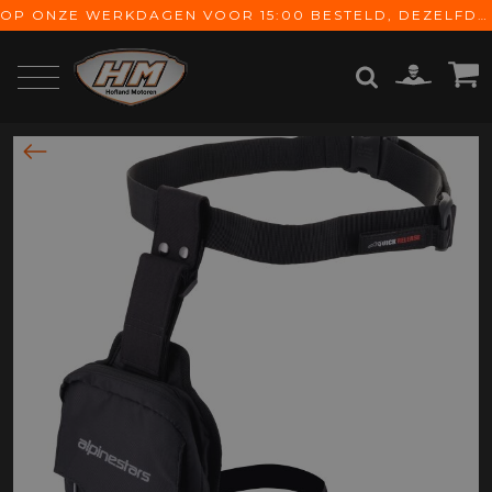
OP ONZE WERKDAGEN VOOR 15:00 BESTELD, DEZELFDE DAG VERZONDEN! GRATIS VERZENDING VANAF € 65,-
ZOEKEN