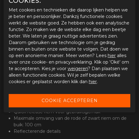
COOKIES.
Tijdens onze werkdagen voor 15:00 uur besteld, dezelfde
Met cookies en technieken die daarop lijken helpen we
dag verstuurd.
je beter en persoonlijker. Dankzij functionele cookies
werkt de website goed. Ze hebben ook een analytische
functie. Zo maken we de website elke dag een beetje
OMSCHRIJVING ALPINESTARS ACCES THIGH
BAG
beter. We laten je graag nuttige advertenties zien.
Daarom gebruiken we technologie om je gedrag
Eigenschappen Alpinestars Acces Thigh Bag
binnen en buiten onze website te volgen. Dat doen we
Stevige constructie van polyweefsel voor
op een anonieme manier. Meer weten? Lees
hier
alles
duurzaamheid
over onze cookie- en privacyverklaring. Klik op 'Oké' om
Riemlus met drukknopen voor een stevige pasvorm
te accepteren. Kies je voor
weigeren
? Dan plaatsen we
Met klittenband verstelbare riem voor een optimale
alleen functionele cookies. Wil je zelf bepalen welke
pasvorm
cookies er geplaatst worden klik dan
hier
.
Waterdichte zak met Velcro®-flap voor het veilig
opbergen van waardevolle spullen
Hoofdvak met ritssluiting en organizer aan de
binnenkant
Quick release riem voor gebruiksgemak
Maximale omvang van de rode of zwart riem om de
buik: 100 cm
Reflecterende details