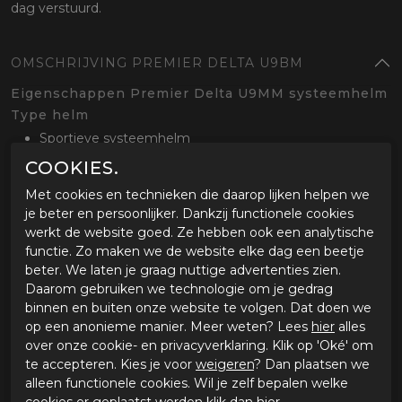
dag verstuurd.
OMSCHRIJVING PREMIER DELTA U9BM
Eigenschappen Premier Delta U9MM systeemhelm
Type helm
Sportieve systeemhelm
Goed geventileerd
COOKIES.
Geschikt voor sport- en sporttourmotoren
Met cookies en technieken die daarop lijken helpen we
Helmschaal
je beter en persoonlijker. Dankzij functionele cookies
Thermoplastische buitenschaal
werkt de website goed. Ze hebben ook een analytische
EPS binnenschaal
functie. Zo maken we de website elke dag een beetje
ECE 22.05 gecertificeerd
beter. We laten je graag nuttige advertenties zien.
Gewicht van circa 1760 gram
Daarom gebruiken we technologie om je gedrag
binnen en buiten onze website te volgen. Dat doen we
Ventilatie
op een anonieme manier. Meer weten? Lees
hier
alles
Twee luchtinlaten aan de bovenkant
over onze cookie- en privacyverklaring. Klik op 'Oké' om
Één luchtinlaat aan de voorkant
te accepteren. Kies je voor
weigeren
? Dan plaatsen we
Één luchtuitlaat op de achterkant
alleen functionele cookies. Wil je zelf bepalen welke