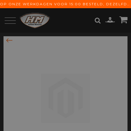
OP ONZE WERKDAGEN VOOR 15:00 BESTELD, DEZELFDE DAG VERZONDEN! GRATIS VERZENDING VANAF € 65,-
ZOEKEN