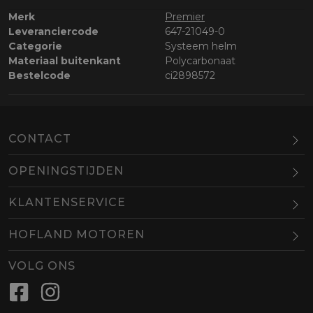
Merk
Premier
Leveranciercode
647-21049-0
Categorie
Systeem helm
Materiaal buitenkant
Polycarbonaat
Bestelcode
ci2898572
CONTACT
OPENINGSTIJDEN
Maandag
Gesloten
KLANTENSERVICE
Dinsdag
10.00-18.00
HOFLAND MOTOREN
Woensdag
10.00-18.00
BEL
EMAIL
Donderdag
10.00-18.00
VOLG ONS
Vrijdag
10.00-18.00
Zaterdag
09.00-16.00