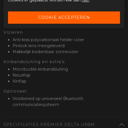
cookies er geplaatst worden klik dan
hier
.
Binnenvoering
Uitneembare en wasbare binnenvoering
Vochtafdrijvende werking
Geschikt voor brildragers
Vizieren
Anti-kras polycarbonaat helder vizier
Pinlock lens meegeleverd
Makkelijk bedienbaar zonnevizier
Kinbandsluiting en extra’s
Microbuckle kinbandsluiting
Neusflap
Kinflap
Optioneel
Voorbereid op universeel Bluetooth
communicatiesysteem
SPECIFICATIES PREMIER DELTA U9BM