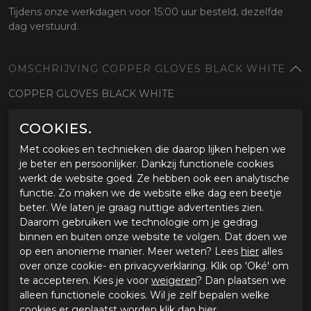
Tijdens onze werkdagen voor 15:00 uur besteld, dezelfde
dag verstuurd.
OMSCHRIJVING COPPER GLOVES BLACK WHITE
COPPER GLOVES BLACK WHITE
COOKIES.
SPECIFICATIES COPPER GLOVES BLACK WHITE
Met cookies en technieken die daarop lijken helpen we
Merk
Alpinestars
je beter en persoonlijker. Dankzij functionele cookies
Leveranciercode
356842012XL
werkt de website goed. Ze hebben ook een analytische
Categorie
Zomer handschoenen
functie. Zo maken we de website elke dag een beetje
Kleur
zwart/wit
beter. We laten je graag nuttige advertenties zien.
Materiaal buitenkant
Textiel
Daarom gebruiken we technologie om je gedrag
Bestelcode
ci3342346
binnen en buiten onze website te volgen. Dat doen we
op een anonieme manier. Meer weten? Lees
hier
alles
over onze cookie- en privacyverklaring. Klik op 'Oké' om
GERELATEERDE PRODUCTEN
te accepteren. Kies je voor
weigeren
? Dan plaatsen we
alleen functionele cookies. Wil je zelf bepalen welke
cookies er geplaatst worden klik dan
hier
.