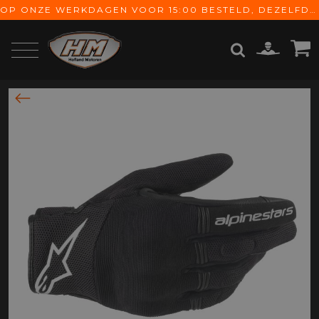
OP ONZE WERKDAGEN VOOR 15:00 BESTELD, DEZELFDE DAG VERZONDEN! GRATIS VERZENDING VANAF € 65,-
ZOEKEN