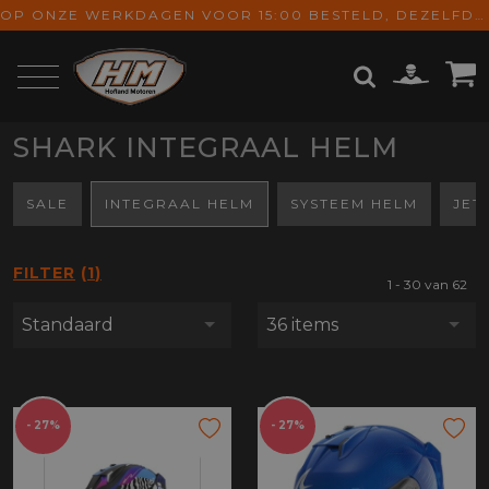
OP ONZE WERKDAGEN VOOR 15:00 BESTELD, DEZELFDE DAG VERZONDEN! GRATIS VERZENDING VANAF € 65,-
SHARK INTEGRAAL HELM
ZOEKEN
SALE
INTEGRAAL HELM
SYSTEEM HELM
JET
FILTER
1
1 - 30 van 62
Standaard
36 items
- 27%
- 27%