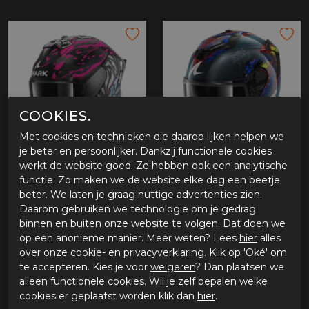
COOKIES.
Met cookies en technieken die daarop lijken helpen we
je beter en persoonlijker. Dankzij functionele cookies
werkt de website goed. Ze hebben ook een analytische
Shark Skwal Cup Replica Redding
Shark Spartan GT Pro Carbon Speed Vib
functie. Zo maken we de website elke dag een beetje
€ 339,99
€ 579,99
beter. We laten je graag nuttige advertenties zien.
Daarom gebruiken we technologie om je gedrag
binnen en buiten onze website te volgen. Dat doen we
op een anonieme manier. Meer weten? Lees
hier
alles
over onze cookie- en privacyverklaring. Klik op 'Oké' om
te accepteren. Kies je voor
weigeren
? Dan plaatsen we
alleen functionele cookies. Wil je zelf bepalen welke
cookies er geplaatst worden klik dan
hier
.