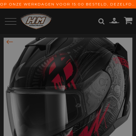
OP ONZE WERKDAGEN VOOR 15:00 BESTELD, DEZELFDE DAG VERZONDEN! GRATIS VERZENDING VANAF € 65,-
ZOEKEN