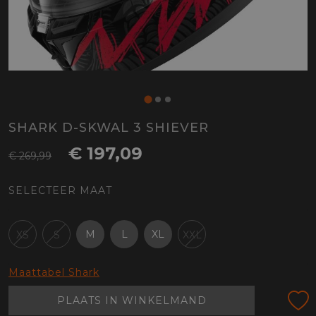
SHARK D-SKWAL 3 SHIEVER
€ 197,09
€ 269,99
SELECTEER MAAT
M
L
XL
XS
S
XXL
Maattabel Shark
PLAATS IN WINKELMAND