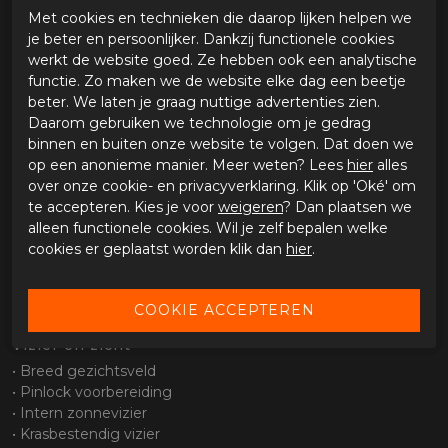
• Micrometric snelsluiting
Met cookies en technieken die daarop lijken helpen we
• Stevige en betrouwbare constructie
je beter en persoonlijker. Dankzij functionele cookies
Comfort en gebruik
werkt de website goed. Ze hebben ook een analytische
functie. Zo maken we de website elke dag een beetje
• Comfortabele pasvorm voor dagelijks en sportief gebruik
beter. We laten je graag nuttige advertenties zien.
• Uitneembare en wasbare binnenvoering
Daarom gebruiken we technologie om je gedrag
• Geschikt voor korte en langere ritten
binnen en buiten onze website te volgen. Dat doen we
Ventilatie
op een anonieme manier. Meer weten? Lees
hier
alles
over onze cookie- en privacyverklaring. Klik op 'Oké' om
• Efficiënt ventilatiesysteem
te accepteren. Kies je voor
weigeren
? Dan plaatsen we
• Goede luchtcirculatie voor extra comfort
alleen functionele cookies. Wil je zelf bepalen welke
Pasvorm en systeem
cookies er geplaatst worden klik dan
hier
.
• Ergonomische pasvorm
• Lichtgewicht constructie
• Stabiel en comfortabel bij hogere snelheden
Vizier en zicht
• Breed gezichtsveld
• Pinlock voorbereiding
• Intern zonnevizier
• Krasbestendig vizier