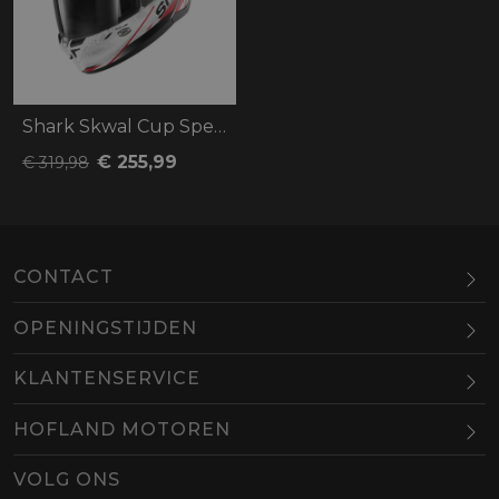
Shark Skwal Cup Speed-Tech
€ 255,99
€ 319,98
CONTACT
OPENINGSTIJDEN
Maandag
Gesloten
KLANTENSERVICE
Dinsdag
10.00-18.00
HOFLAND MOTOREN
Woensdag
10.00-18.00
BEL
EMAIL
Donderdag
10.00-18.00
VOLG ONS