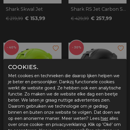
Shark Skwal Jet
Shark RS Jet Carbon Shaytan
€ 153,99
€ 257,99
€ 219,99
€ 429,99
- 40%
- 30%
COOKIES.
Met cookies en technieken die daarop lijken helpen we
je beter en persoonlijker. Dankzij functionele cookies
werkt de website goed. Ze hebben ook een analytische
functie. Zo maken we de website elke dag een beetje
beter. We laten je graag nuttige advertenties zien.
Shark I3 Jet Blank
Shark Skwal i3 Jet Blank
Daarom gebruiken we technologie om je gedrag
binnen en buiten onze website te volgen. Dat doen we
€ 185,99
€ 216,99
€ 309,99
€ 309,99
op een anonieme manier. Meer weten? Lees
hier
alles
over onze cookie- en privacyverklaring. Klik op 'Oké' om