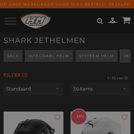
OP ONZE WERKDAGEN VOOR 15:00 BESTELD, DEZELFDE DAG VERZONDEN! GRATIS VERZENDING VANAF € 65,-
SHARK JETHELMEN
ZOEKEN
SALE
INTEGRAAL HELM
SYSTEEM HELM
JET
FILTER
1
1 - 10 van 10
Standaard
36 items
- 30%