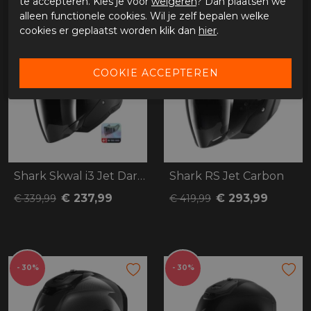
te accepteren. Kies je voor
weigeren
? Dan plaatsen we
alleen functionele cookies. Wil je zelf bepalen welke
cookies er geplaatst worden klik dan
hier
.
- 30%
- 30%
Shark Skwal i3 Jet Dark Shadow
Shark RS Jet Carbon
€ 237,99
€ 293,99
€ 339,99
€ 419,99
- 30%
- 30%