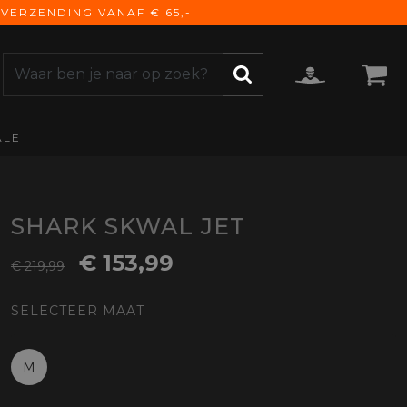
VERZENDING VANAF € 65,-
ALE
ZOEKEN
CCESSOIRES
e Accessoires
vigatie
SHARK SKWAL JET
derhoud
€ 153,99
€ 219,99
mmunicatie
gage
SELECTEER MAAT
versen
ktra
torhoezen
M
derdelen