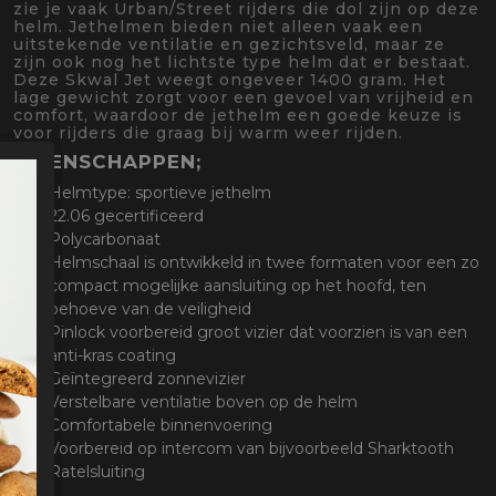
zie je vaak Urban/Street rijders die dol zijn op deze
helm. Jethelmen bieden niet alleen vaak een
uitstekende ventilatie en gezichtsveld, maar ze
zijn ook nog het lichtste type helm dat er bestaat.
Deze Skwal Jet weegt ongeveer 1400 gram. Het
lage gewicht zorgt voor een gevoel van vrijheid en
comfort, waardoor de jethelm een goede keuze is
voor rijders die graag bij warm weer rijden.
EIGENSCHAPPEN;
Helmtype: sportieve jethelm
22.06 gecertificeerd
Polycarbonaat
Helmschaal is ontwikkeld in twee formaten voor een zo
compact mogelijke aansluiting op het hoofd, ten
behoeve van de veiligheid
Pinlock voorbereid groot vizier dat voorzien is van een
anti-kras coating
Geïntegreerd zonnevizier
Verstelbare ventilatie boven op de helm
Comfortabele binnenvoering
Voorbereid op intercom van bijvoorbeeld Sharktooth
Ratelsluiting