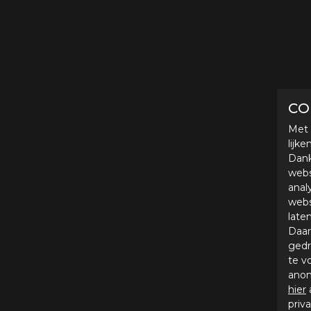
CO
Met 
lijk
Dank
webs
anal
webs
late
Daar
gedr
te v
anon
hier
priv