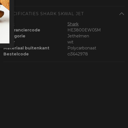
SPECIFICATIES SHARK SKWAL JET
Merk
Shark
Leveranciercode
HE3800EW05M
Categorie
Jethelmen
Kleur
wit
Materiaal buitenkant
Polycarbonaat
Bestelcode
ci3642978