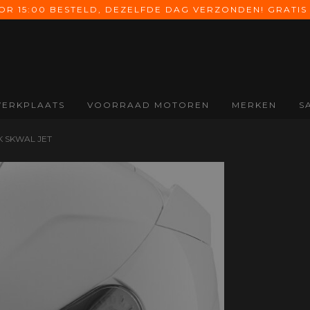
 15:00 BESTELD, DEZELFDE DAG VERZONDEN! GRATIS 
ERKPLAATS
VOORRAAD MOTOREN
MERKEN
S
ONDERDELEN
SCHOENEN &
HANDSCHOENEN
A
 SKWAL JET
LAARZEN
Alle Onderdelen
Alle Handschoenen
All
Alle Schoenen &
Koffers
Zomer
Na
Laarzen
handschoenen
Uitlaten
On
Motorlaarzen
Midseason
Valbeugels
Co
Motorschoenen
handschoenen
Windschermen
Ba
Inlegzolen
Winter
Di
handschoenen
Ele
Dames
Mo
handschoenen
On
Kinder