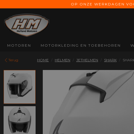
OP ONZE WERKDAGEN VOOR
MOTOREN
MOTORKLEDING EN TOEBEHOREN
W
MERKEN
MOTORKLEDING
MOTOREN
HELMEN
Terug
HOME
HELMEN
JETHELMEN
SHARK
SHARK
Alle Motoren
Alle Motorkleding
Alle Motoren
Alle Helmen
Benelli
Motorjassen
Touring
Integraal helm
CFMoto
Motorbroeken
Classic
Systeem helm
Morbidelli
Dames motorjassen
Cruiser
Jethelmen
Moto Morini
Dames
Naked
Off-road helm
motorbroeken
Voge
Scooter
Vizieren
Regenkleding
Zero
Scrambler
Helm accessoires
Onderkleding
Sport
Kleding toebehoren