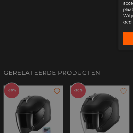
acce
plaa
Wil 
gepl
GERELATEERDE PRODUCTEN
-30%
-30%