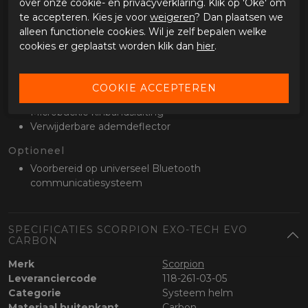
over onze cookie- en privacyverklaring. Klik op 'Oké' om
Pinlock lens meegeleverd
te accepteren. Kies je voor
weigeren
? Dan plaatsen we
Geïntegreerd UV400 zonnevizier
alleen functionele cookies. Wil je zelf bepalen welke
Voorzien van Everclean anti-condens coating
cookies er geplaatst worden klik dan
hier
.
Bediening in de linker helmrand
Getint vizier standaard meegeleverd
Kinbandsluiting en extra’s
Microbuckle kinbandsluiting
Verwijderbare ademdeflector
Optioneel
Voorbereid op universeel Bluetooth
communicatiesysteem
SPECIFICATIES SCORPION EXO-TECH EVO
CARBON
Merk
Scorpion
Leveranciercode
118-261-03-05
Categorie
Systeem helm
Materiaal buitenkant
Carbon