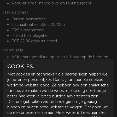
Populair onder naked bike en touring rijders
Helmschaal
Carbon helmschaal
2 schaalmaten (XS-L, XL/XXL)
EPS binnenschaal
P en J homologatie
ECE 22.06 gecertificeerd
Ventilatie
Afsluitbare ventilatie op kinstuk, bovenop de helm en
achterzijde
COOKIES.
Creëert een actieve luchstroom door de helm
Gecertificeerd om met het kinstuk open te rijden
Met cookies en technieken die daarop lijken helpen we
je beter en persoonlijker. Dankzij functionele cookies
Binnenvoering
werkt de website goed. Ze hebben ook een analytische
Uitneembare en wasbare binnenvoering
functie. Zo maken we de website elke dag een beetje
Kwikwick antibacterieel en sneldrogend materiaal
beter. We laten je graag nuttige advertenties zien.
Kwikfit geschikt voor brildragers
Daarom gebruiken we technologie om je gedrag
binnen en buiten onze website te volgen. Dat doen we
Vizieren
op een anonieme manier. Meer weten? Lees
hier
alles
Standaard helder Pinlock voorbereid vizier