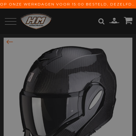
OP ONZE WERKDAGEN VOOR 15:00 BESTELD, DEZELFDE DAG VERZONDEN! GRATIS VERZENDING VANAF € 65,-
ZOEKEN