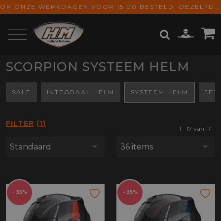
OP ONZE WERKDAGEN VOOR 15:00 BESTELD, DEZELFDE DAG VERZONDEN! GRATIS VERZENDING VANAF € 65,-
SCORPION SYSTEEM HELM
ZOEKEN
SALE
INTEGRAAL HELM
SYSTEEM HELM
JET
FILTER
1
1 - 17 van 17
Standaard
36 items
- 35%
- 35%