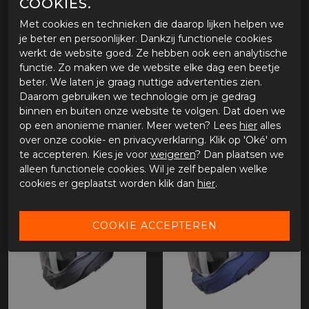
COOKIES.
Met cookies en technieken die daarop lijken helpen we
je beter en persoonlijker. Dankzij functionele cookies
werkt de website goed. Ze hebben ook een analytische
functie. Zo maken we de website elke dag een beetje
beter. We laten je graag nuttige advertenties zien.
Scorpion Exo-Tech Carbon Evo Onyx
Scorpion Exo-930 Evo Solid
Daarom gebruiken we technologie om je gedrag
binnen en buiten onze website te volgen. Dat doen we
€ 476,91
€ 179,91
op een anonieme manier. Meer weten? Lees
hier
alles
over onze cookie- en privacyverklaring. Klik op 'Oké' om
te accepteren. Kies je voor
weigeren
? Dan plaatsen we
alleen functionele cookies. Wil je zelf bepalen welke
cookies er geplaatst worden klik dan
hier
.
- 15%