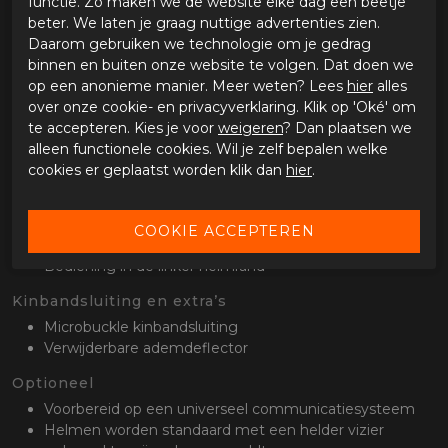
functie. Zo maken we de website elke dag een beetje
beter. We laten je graag nuttige advertenties zien.
Binnenvoering
Daarom gebruiken we technologie om je gedrag
Uitneembare en wasbare binnenvoering
binnen en buiten onze website te volgen. Dat doen we
Kwikwick3 antibacterieel en sneldrogend materiaal
op een anonieme manier. Meer weten? Lees
hier
alles
Kwikfit geschikt voor brildragers
over onze cookie- en privacyverklaring. Klik op 'Oké' om
te accepteren. Kies je voor
weigeren
? Dan plaatsen we
Vizieren
alleen functionele cookies. Wil je zelf bepalen welke
Standaard helder Pinlock voorbereid vizier
cookies er geplaatst worden klik dan
hier
.
Getint vizier inbegrepen
Pinlock lens meegeleverd
Geïntegreerd UV400 zonnevizier
Voorzien van Everclean anti-condens coating
Bediening in de linker helmrand
Kinbandsluiting en extra’s
Microbuckle kinbandsluiting
Verwijderbare ademdeflector
Optioneel
Voorbereid op een universeel communicatiesysteem
Helmen worden standaard met een helder vizier