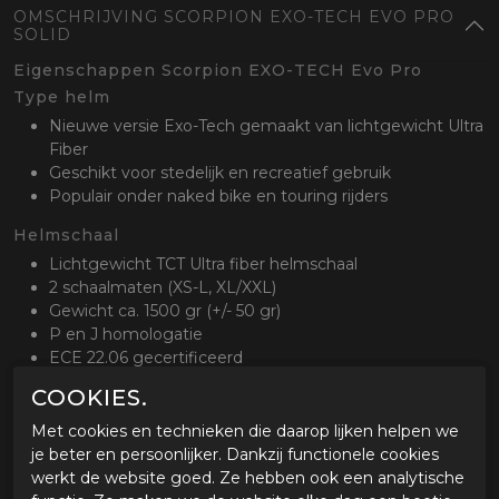
OMSCHRIJVING SCORPION EXO-TECH EVO PRO
SOLID
Eigenschappen Scorpion EXO-TECH Evo Pro
Type helm
Nieuwe versie Exo-Tech gemaakt van lichtgewicht Ultra
Fiber
Geschikt voor stedelijk en recreatief gebruik
Populair onder naked bike en touring rijders
Helmschaal
Lichtgewicht TCT Ultra fiber helmschaal
2 schaalmaten (XS-L, XL/XXL)
Gewicht ca. 1500 gr (+/- 50 gr)
P en J homologatie
ECE 22.06 gecertificeerd
COOKIES.
Ventilatie
Afsluitbare ventilatie op kinstuk, bovenop de helm en
Met cookies en technieken die daarop lijken helpen we
achterzijde
je beter en persoonlijker. Dankzij functionele cookies
Creëert een actieve luchstroom door de helm
werkt de website goed. Ze hebben ook een analytische
Gecertificeerd om met het kinstuk open te rijden