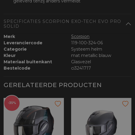
geleverd tenzij anders vermeldt
SPECIFICATIES SCORPION EXO-TECH EVO PRO
SOLID
Merk
Scorpion
Leveranciercode
119-100-324-06
Categorie
Systeem helm
Kleur
mat metallic blauw
Materiaal buitenkant
Glasvezel
Bestelcode
ci3241717
GERELATEERDE PRODUCTEN
-35%