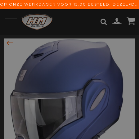
OP ONZE WERKDAGEN VOOR 15:00 BESTELD, DEZELFDE DAG VERZONDEN! GRATIS VERZENDING VANAF € 65,-
ZOEKEN