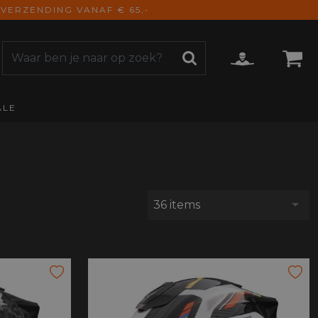
VERZENDING VANAF € 65,-
ALE
ZOEKEN
CCESSOIRES
e Accessoires
vigatie
derhoud
36 items
mmunicatie
gage
versen
ktra
torhoezen
derdelen