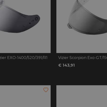
zier EXO-1400/520/391/R1
€ 143,91