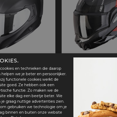
OKIES.
o-1500 Air
Scorpion Exo-Tech Evo C
cookies en technieken die daarop
€ 337,93
€ 519,90
en helpen we je beter en persoonlijker.
zij functionele cookies werkt de
ite goed. Ze hebben ook een
ytische functie. Zo maken we de
ite elke dag een beetje beter. We
n je graag nuttige advertenties zien.
om gebruiken we technologie om je
ag binnen en buiten onze website