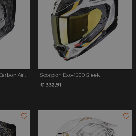
oten
lefoon
Scorpion Exo-1500 Onyx Carbon Air Solid
Scorpion Exo-1500 Sleek
€ 332,91