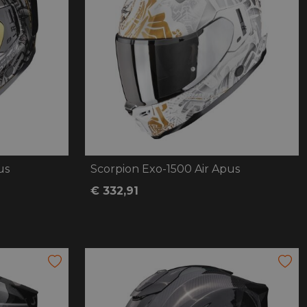
us
Scorpion Exo-1500 Air Apus
€ 332,91