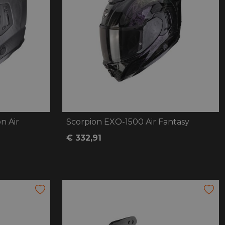
n Air
Scorpion EXO-1500 Air Fantasy
€ 332,91