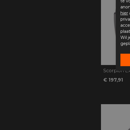
te v
anon
hier
priv
acce
plaa
Wil 
gepl
Scorpion Ex
€ 197,91