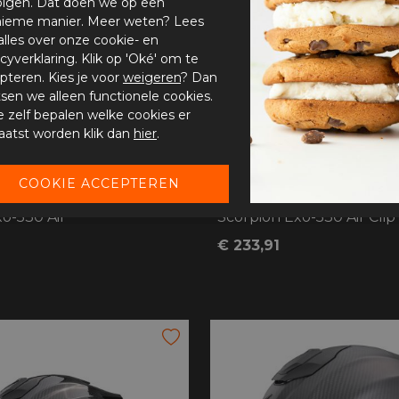
olgen. Dat doen we op een
ieme manier. Meer weten? Lees
alles over onze cookie- en
acyverklaring. Klik op 'Oké' om te
pteren. Kies je voor
weigeren
? Dan
tsen we alleen functionele cookies.
je zelf bepalen welke cookies er
aatst worden klik dan
hier
.
o-530 Air
Scorpion Exo-530 Air Clip
€ 233,91