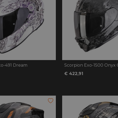
handschoenen
Sl
All-Season
Te
handschoenen
Verwarmde
handschoenen
xo-491 Dream
€ 422,91