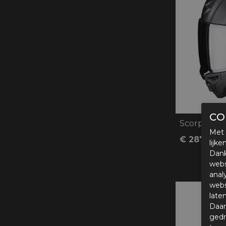
CO
Scorpion Ex
Met 
€ 287,91
lijk
Dank
webs
anal
webs
late
Daar
gedr