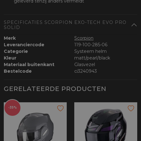
geleverd tenzij anders vermeldt
SPECIFICATIES SCORPION EXO-TECH EVO PRO
SOLID
Merk
Scorpion
Leveranciercode
119-100-285-06
Categorie
Systeem helm
Kleur
matt/pearl/black
Materiaal buitenkant
Glasvezel
Bestelcode
ci3240943
GERELATEERDE PRODUCTEN
-35%