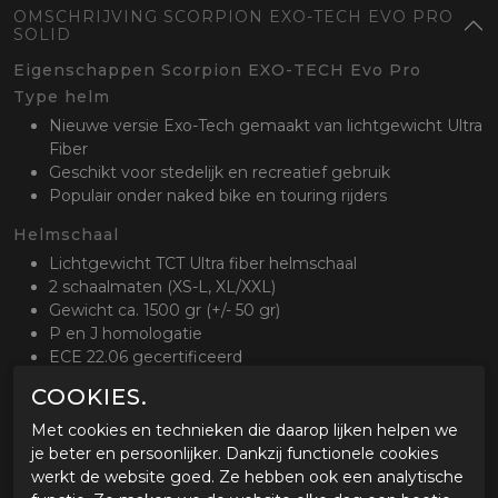
OMSCHRIJVING SCORPION EXO-TECH EVO PRO
SOLID
Eigenschappen Scorpion EXO-TECH Evo Pro
Type helm
Nieuwe versie Exo-Tech gemaakt van lichtgewicht Ultra
Fiber
Geschikt voor stedelijk en recreatief gebruik
Populair onder naked bike en touring rijders
Helmschaal
Lichtgewicht TCT Ultra fiber helmschaal
2 schaalmaten (XS-L, XL/XXL)
Gewicht ca. 1500 gr (+/- 50 gr)
P en J homologatie
ECE 22.06 gecertificeerd
COOKIES.
Ventilatie
Afsluitbare ventilatie op kinstuk, bovenop de helm en
Met cookies en technieken die daarop lijken helpen we
achterzijde
je beter en persoonlijker. Dankzij functionele cookies
Creëert een actieve luchstroom door de helm
werkt de website goed. Ze hebben ook een analytische
Gecertificeerd om met het kinstuk open te rijden