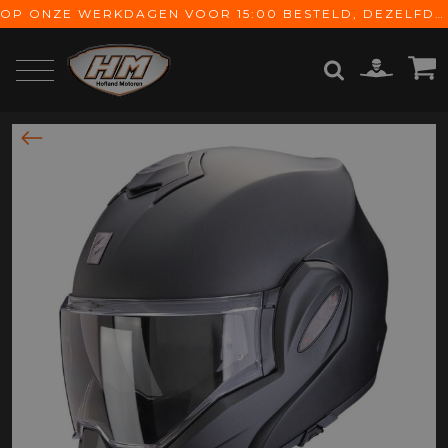
OP ONZE WERKDAGEN VOOR 15:00 BESTELD, DEZELFDE DAG VERZONDEN! GRATIS VERZENDING VANAF € 65,-
ZOEKEN