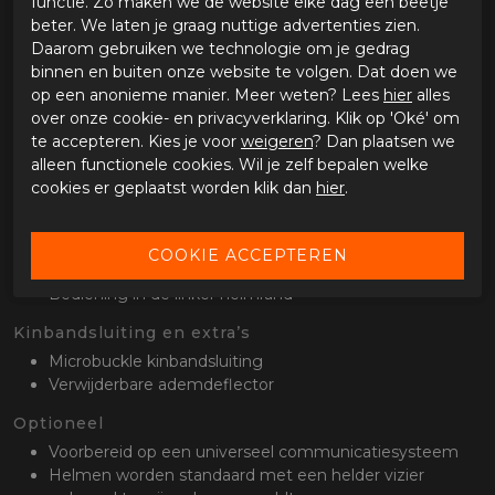
functie. Zo maken we de website elke dag een beetje
beter. We laten je graag nuttige advertenties zien.
Binnenvoering
Daarom gebruiken we technologie om je gedrag
Uitneembare en wasbare binnenvoering
binnen en buiten onze website te volgen. Dat doen we
Kwikwick3 antibacterieel en sneldrogend materiaal
op een anonieme manier. Meer weten? Lees
hier
alles
Kwikfit geschikt voor brildragers
over onze cookie- en privacyverklaring. Klik op 'Oké' om
te accepteren. Kies je voor
weigeren
? Dan plaatsen we
Vizieren
alleen functionele cookies. Wil je zelf bepalen welke
Standaard helder Pinlock voorbereid vizier
cookies er geplaatst worden klik dan
hier
.
Getint vizier inbegrepen
Pinlock lens meegeleverd
Geïntegreerd UV400 zonnevizier
Voorzien van Everclean anti-condens coating
Bediening in de linker helmrand
Kinbandsluiting en extra’s
Microbuckle kinbandsluiting
Verwijderbare ademdeflector
Optioneel
Voorbereid op een universeel communicatiesysteem
Helmen worden standaard met een helder vizier