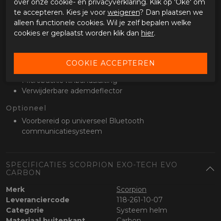
over onze cookie- en privacyverklaring. Klik op 'Oké' om
Pinlock lens meegeleverd
te accepteren. Kies je voor
weigeren
? Dan plaatsen we
Geïntegreerd UV400 zonnevizier
alleen functionele cookies. Wil je zelf bepalen welke
Voorzien van Everclean anti-condens coating
cookies er geplaatst worden klik dan
hier
.
Bediening in de linker helmrand
Getint vizier standaard meegeleverd
Kinbandsluiting en extra’s
Microbuckle kinbandsluiting
Verwijderbare ademdeflector
Optioneel
Voorbereid op universeel Bluetooth
communicatiesysteem
SPECIFICATIES SCORPION EXO-TECH EVO
CARBON
Merk
Scorpion
Leveranciercode
118-261-10-07
Categorie
Systeem helm
Materiaal buitenkant
Carbon