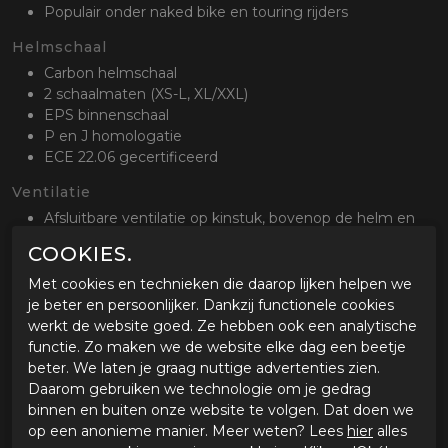
Populair onder naked bike en touring rijders
Helmschaal
Carbon helmschaal
2 schaalmaten (XS-L, XL/XXL)
EPS binnenschaal
P en J homologatie
ECE 22.06 gecertificeerd
Ventilatie
Afsluitbare ventilatie op kinstuk, bovenop de helm en
achterzijde
COOKIES.
Creëert een actieve luchstroom door de helm
Gecertificeerd om met het kinstuk open te rijden
Met cookies en technieken die daarop lijken helpen we
je beter en persoonlijker. Dankzij functionele cookies
Binnenvoering
werkt de website goed. Ze hebben ook een analytische
Uitneembare en wasbare binnenvoering
functie. Zo maken we de website elke dag een beetje
Kwikwick antibacterieel en sneldrogend materiaal
beter. We laten je graag nuttige advertenties zien.
Kwikfit geschikt voor brildragers
Daarom gebruiken we technologie om je gedrag
binnen en buiten onze website te volgen. Dat doen we
Vizieren
op een anonieme manier. Meer weten? Lees
hier
alles
Standaard helder Pinlock voorbereid vizier