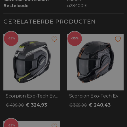
Bestelcode
ci2840091
GERELATEERDE PRODUCTEN
-35%
-35%
Scorpion Exo-Tech Evo Carbon Cosy
Scorpion Exo-Tech Evo Traveller
€ 324,93
€ 240,43
€ 499,90
€ 369,90
-35%