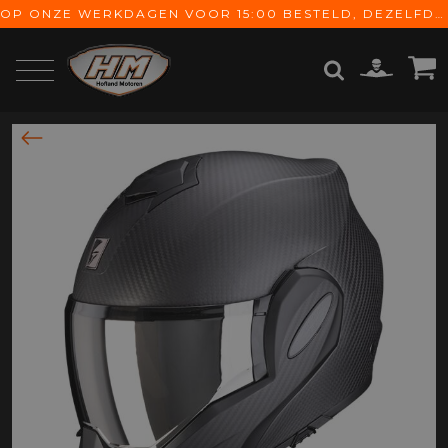
OP ONZE WERKDAGEN VOOR 15:00 BESTELD, DEZELFDE DAG VERZONDEN! GRATIS VERZENDING VANAF € 65,-
ZOEKEN