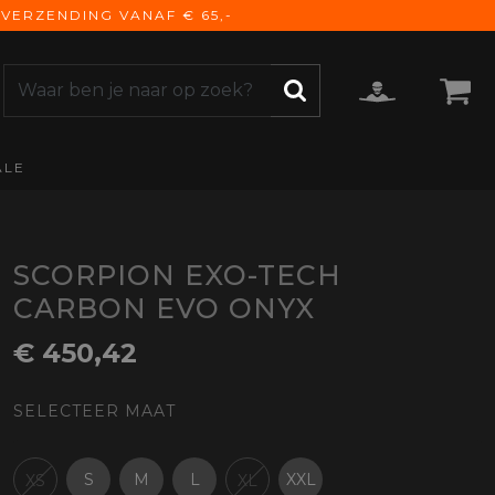
VERZENDING VANAF € 65,-
ALE
ZOEKEN
CCESSOIRES
e Accessoires
vigatie
SCORPION EXO-TECH
derhoud
CARBON EVO ONYX
mmunicatie
€ 450,42
gage
versen
SELECTEER MAAT
ktra
torhoezen
derdelen
S
M
L
XXL
XS
XL