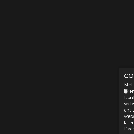
CO
Met 
lijk
Dank
webs
anal
webs
late
Daar