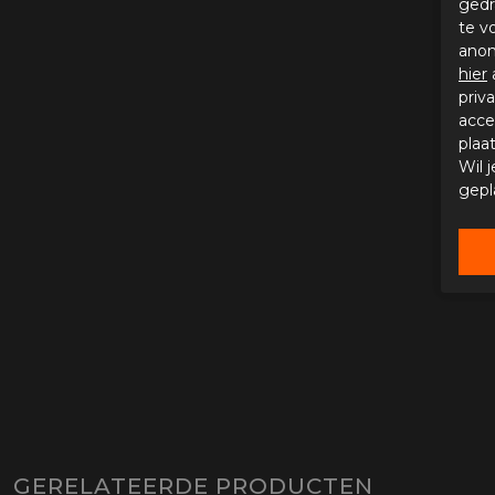
gedr
te v
anon
hier
priv
acce
plaa
Wil 
gepl
GERELATEERDE PRODUCTEN