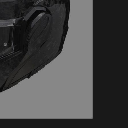
handschoenen
Sl
All-Season
Te
handschoenen
Verwarmde
handschoenen