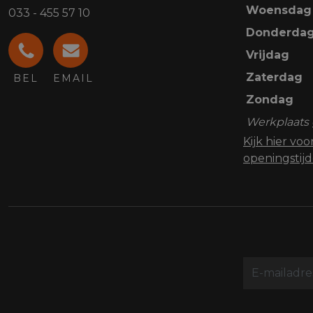
Woensdag
033 - 455 57 10
Donderda
Vrijdag
Zaterdag
BEL
EMAIL
Zondag
Werkplaats 
Kijk hier vo
openingstij