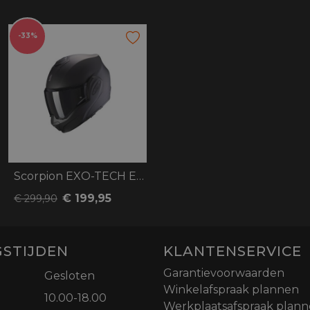
-33%
Scorpion EXO-TECH Evo Solid
€ 199,95
€ 299,90
STIJDEN
KLANTENSERVICE
Garantievoorwaarden
Gesloten
Winkelafspraak plannen
10.00-18.00
Werkplaatsafspraak plan