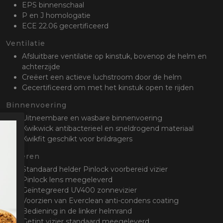
EPS binnenschaal
P en J homologatie
ECE 22.06 gecertificeerd
Ventilatie
Afsluitbare ventilatie op kinstuk, bovenop de helm en
achterzijde
Creëert een actieve luchstroom door de helm
Gecertificeerd om met het kinstuk open te rijden
Binnenvoering
Uitneembare en wasbare binnenvoering
Kwikwick antibacterieel en sneldrogend materiaal
Kwikfit geschikt voor brildragers
Vizieren
Standaard helder Pinlock voorbereid vizier
Pinlock lens meegeleverd
Geïntegreerd UV400 zonnevizier
Voorzien van Everclean anti-condens coating
Bediening in de linker helmrand
Getint vizier standaard meegeleverd