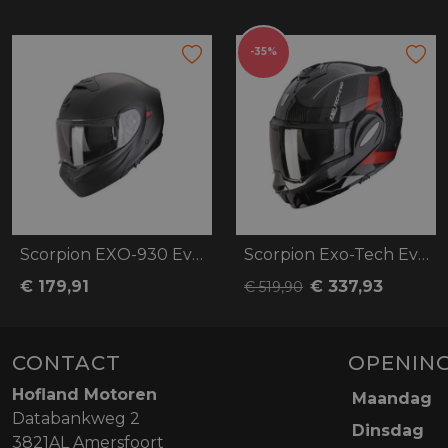
-35%
Scorpion EXO-930 Evo Solid
Scorpion Exo-Tech Evo Carbon Cad
€ 179,91
€ 337,93
€ 519,90
CONTACT
OPENING
Hofland Motoren
Maandag
Databankweg 2
Dinsdag
3821AL Amersfoort