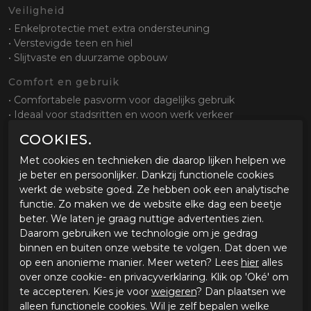
Veiligheid
• Enkelprotectie met extra ondersteuning
• Verstevigde teen en hiel
• Slijtvaste en duurzame opbouw
Comfort en gebruik
• Comfortabele pasvorm voor dagelijks gebruik
• Ideaal voor stadsritten en woon werk verkeer
• Goede bewegingsvrijheid tijdens rijden en lopen
COOKIES.
Sluiting en pasvorm
Met cookies en technieken die daarop lijken helpen we
• Vetersluiting gecombineerd met klittenband
je beter en persoonlijker. Dankzij functionele cookies
• Goede aansluiting rond de voet
werkt de website goed. Ze hebben ook een analytische
• Eenvoudig aan en uit te trekken
functie. Zo maken we de website elke dag een beetje
beter. We laten je graag nuttige advertenties zien.
Zool en grip
Daarom gebruiken we technologie om je gedrag
• Slijtvaste zool met gripprofiel
binnen en buiten onze website te volgen. Dat doen we
• Goede grip op verschillende ondergronden
op een anonieme manier. Meer weten? Lees
hier
alles
• Stabiel bij stilstand
over onze cookie- en privacyverklaring. Klik op 'Oké' om
te accepteren. Kies je voor
weigeren
? Dan plaatsen we
Waterdichtheid
alleen functionele cookies. Wil je zelf bepalen welke