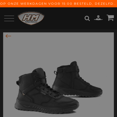
OP ONZE WERKDAGEN VOOR 15:00 BESTELD, DEZELFDE DAG VERZONDEN! GRATIS VERZENDING VANAF € 65,-
ZOEKEN