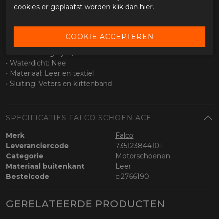
• Waterafstotend ontwerp
cookies er geplaatst worden klik dan
hier
.
• Geschikt voor wisselende omstandigheden
Specificaties
• Type: Motorschoenen / urban
• Gebruik: Dagelijks / stad
• Waterdicht: Nee
• Materiaal: Leer en textiel
• Sluiting: Veters en klittenband
SPECIFICATIES FALCO SCHOEN ACE
Merk
Falco
Leveranciercode
735123844101
Categorie
Motorschoenen
Materiaal buitenkant
Leer
Bestelcode
ci2766190
GERELATEERDE PRODUCTEN