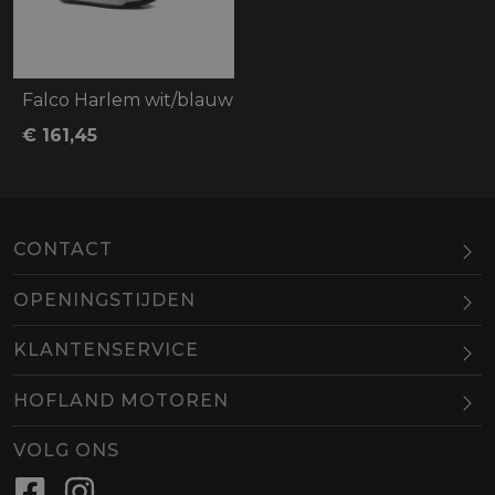
Falco Harlem wit/blauw
€ 161,45
CONTACT
OPENINGSTIJDEN
Maandag
Gesloten
KLANTENSERVICE
Dinsdag
10.00-18.00
HOFLAND MOTOREN
Woensdag
10.00-18.00
BEL
EMAIL
Donderdag
10.00-18.00
VOLG ONS
Vrijdag
10.00-18.00