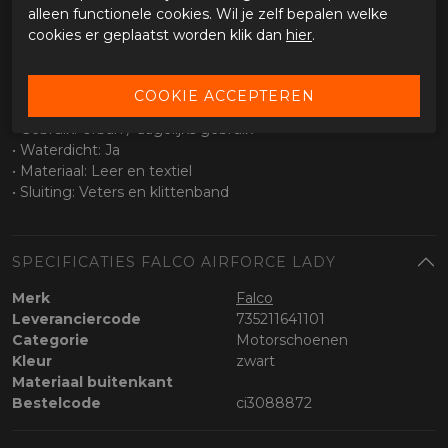
• Waterdicht membraan
alleen functionele cookies. Wil je zelf bepalen welke
• Geschikt voor wisselende weersomstandigheden
cookies er geplaatst worden klik dan
hier
.
• Ademend voor extra comfort
Specificaties
• Type: Dames motorschoen
• Gebruik: Urban / dagelijks gebruik
• Waterdicht: Ja
• Materiaal: Leer en textiel
• Sluiting: Veters en klittenband
SPECIFICATIES FALCO AIRFORCE LADY
Merk
Falco
Leveranciercode
735211641101
Categorie
Motorschoenen
Kleur
zwart
Materiaal buitenkant
Bestelcode
ci3088872