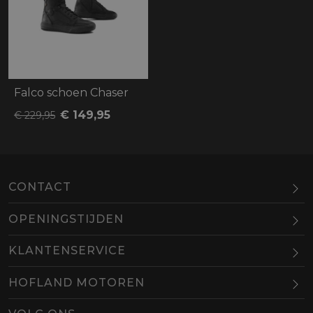
Falco schoen Chaser
€ 149,95
€ 229,95
CONTACT
OPENINGSTIJDEN
Maandag
Gesloten
KLANTENSERVICE
Dinsdag
10.00-18.00
HOFLAND MOTOREN
Woensdag
10.00-18.00
BEL
EMAIL
Donderdag
10.00-18.00