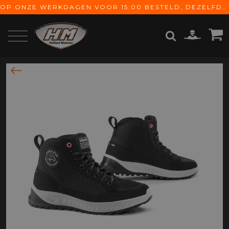
OP ONZE WERKDAGEN VOOR 15:00 BESTELD, DEZELFDE DAG VERZONDEN! GRATIS VERZENDING VANAF € 65,-
ZOEKEN