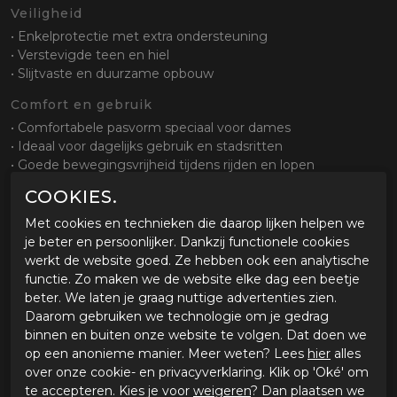
Veiligheid
• Enkelprotectie met extra ondersteuning
• Verstevigde teen en hiel
• Slijtvaste en duurzame opbouw
Comfort en gebruik
• Comfortabele pasvorm speciaal voor dames
• Ideaal voor dagelijks gebruik en stadsritten
• Goede bewegingsvrijheid tijdens rijden en lopen
COOKIES.
Sluiting en pasvorm
• Vetersluiting gecombineerd met klittenband
Met cookies en technieken die daarop lijken helpen we
• Goede aansluiting rond de voet
je beter en persoonlijker. Dankzij functionele cookies
• Eenvoudig aan en uit te trekken
werkt de website goed. Ze hebben ook een analytische
functie. Zo maken we de website elke dag een beetje
Zool en grip
beter. We laten je graag nuttige advertenties zien.
• Slijtvaste zool met gripprofiel
Daarom gebruiken we technologie om je gedrag
• Goede grip op verschillende ondergronden
binnen en buiten onze website te volgen. Dat doen we
• Stabiel bij stilstand
op een anonieme manier. Meer weten? Lees
hier
alles
over onze cookie- en privacyverklaring. Klik op 'Oké' om
Waterdichtheid
te accepteren. Kies je voor
weigeren
? Dan plaatsen we