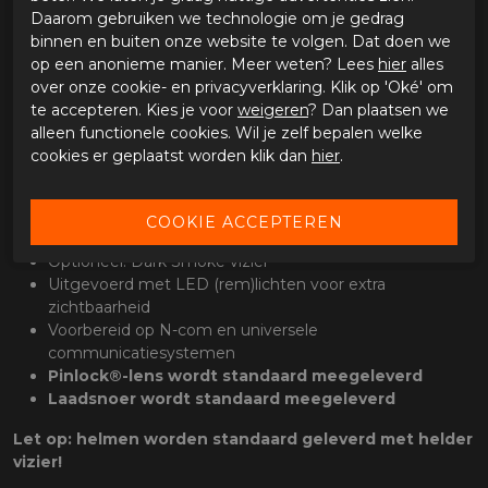
Soort: Integraalhelm | Sport-tour
Daarom gebruiken we technologie om je gedrag
Materiaal: Polycarbonaat
binnen en buiten onze website te volgen. Dat doen we
2 helmschaalmaten
op een anonieme manier. Meer weten? Lees
hier
alles
Binnenschaal: EPS
over onze cookie- en privacyverklaring. Klik op 'Oké' om
Keuring: ECE22.06 gecertificeerd
te accepteren. Kies je voor
weigeren
? Dan plaatsen we
Vizier: Transparant | Anti-kras | Pinlock®-voorbereid
alleen functionele cookies. Wil je zelf bepalen welke
Sluiting: Ratelsluiting
cookies er geplaatst worden klik dan
hier
.
Voering: Vocht afvoerende, antibacteriële voering |
Uitneembaar | Uitwasbaar
Ventilatie: Op het kinstuk | Aan de bovenzijde
Gewicht: c.a. 1670 gram bij maat L
Optioneel: Dark Smoke vizier
Uitgevoerd met LED (rem)lichten voor extra
zichtbaarheid
Voorbereid op N-com en universele
communicatiesystemen
Pinlock®-lens wordt
standaard meegeleverd
Laadsnoer wordt standaard meegeleverd
Let op: helmen worden standaard geleverd met helder
vizier!