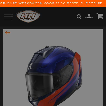
OP ONZE WERKDAGEN VOOR 15:00 BESTELD, DEZELFDE DAG VERZONDEN! GRATIS VERZENDING VANAF € 65,-
ZOEKEN