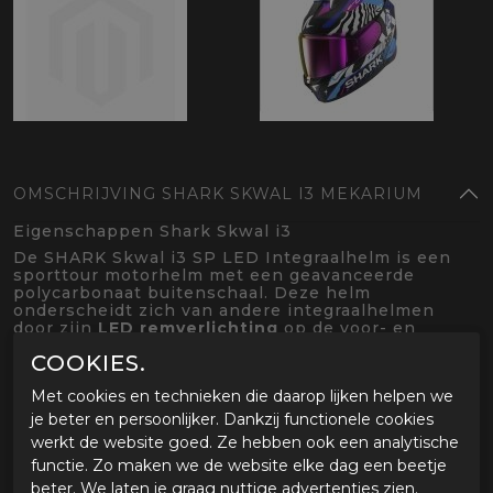
OMSCHRIJVING SHARK SKWAL I3 MEKARIUM
Eigenschappen Shark Skwal i3
De SHARK Skwal i3 SP LED Integraalhelm is een
sporttour motorhelm met een geavanceerde
polycarbonaat buitenschaal. Deze helm
onderscheidt zich van andere integraalhelmen
door zijn
LED remverlichting
op de voor- en
achterzijde. Het achterlicht is hierbij rood gekleurd
COOKIES.
en dient tevens als remlicht. Dit werkt allemaal op
basis van G-krachten en dient als extra
Met cookies en technieken die daarop lijken helpen we
zichtbaarheid in het verkeer. Daarnaast is de Skwal
voorzien van een geïntegreerd zonnevizier en
je beter en persoonlijker. Dankzij functionele cookies
Pinlock-lens tegen het beslaan.
werkt de website goed. Ze hebben ook een analytische
Specificaties:
functie. Zo maken we de website elke dag een beetje
beter. We laten je graag nuttige advertenties zien.